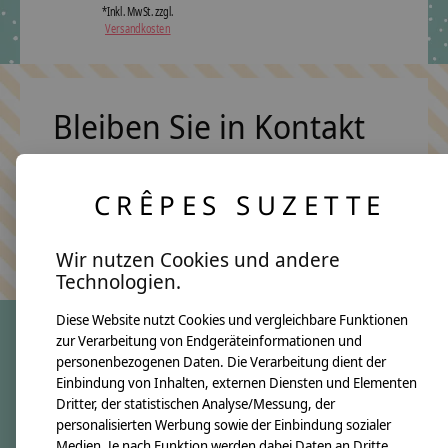
*Inkl. MwSt. zzgl.
Versandkosten
Bleiben Sie in Kontakt
CRÊPES SUZETTE
Abonn
Keine Sorge, wir übertreiben es nicht
Wir nutzen Cookies und andere
Technologien.
Diese Website nutzt Cookies und vergleichbare Funktionen
zur Verarbeitung von Endgeräteinformationen und
personenbezogenen Daten. Die Verarbeitung dient der
crêpes suzette
Einbindung von Inhalten, externen Diensten und Elementen
Dritter, der statistischen Analyse/Messung, der
Über uns
personalisierten Werbung sowie der Einbindung sozialer
Unsere Creppies
Medien. Je nach Funktion werden dabei Daten an Dritte