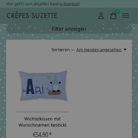
Hier geht’s zum aktuellen Katalog
download
0
items
Filter anzeigen
Sortieren —
Am meisten angesehen
Wichtelkissen mit
Wunschnamen bestickt
€54,90 *