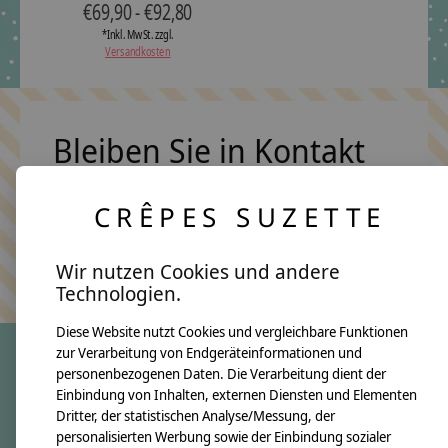
€69,90 - €92,80
*Inkl. MwSt. zzgl.
Versandkosten
Bleiben Sie in Kontakt
CRÊPES SUZETTE
Abonn
Keine Sorge, wir übertreiben es nicht
Wir nutzen Cookies und andere
Technologien.
Diese Website nutzt Cookies und vergleichbare Funktionen
zur Verarbeitung von Endgeräteinformationen und
personenbezogenen Daten. Die Verarbeitung dient der
crêpes suzette
Einbindung von Inhalten, externen Diensten und Elementen
Dritter, der statistischen Analyse/Messung, der
Über uns
personalisierten Werbung sowie der Einbindung sozialer