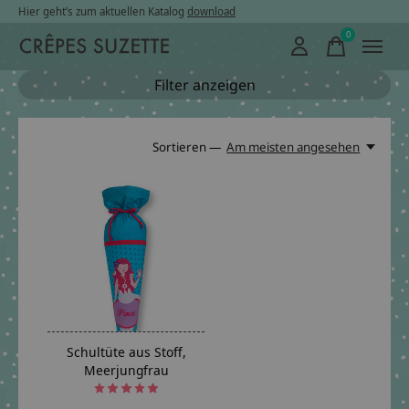
Hier geht’s zum aktuellen Katalog
download
0
items
Filter anzeigen
Sortieren —
Am meisten angesehen
Schultüte aus Stoff,
Meerjungfrau
The rating of this product is
5
out of 5