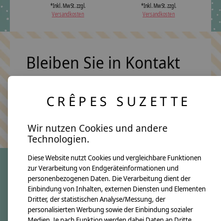
*Inkl. MwSt. zzgl.
*Inkl. MwSt. zzgl.
Versandkosten
Versandkosten
Bleiben Sie in Kontakt
CRÊPES SUZETTE
Abonn
Keine Sorge, wir übertreiben es nicht
Wir nutzen Cookies und andere
Technologien.
Diese Website nutzt Cookies und vergleichbare Funktionen
zur Verarbeitung von Endgeräteinformationen und
personenbezogenen Daten. Die Verarbeitung dient der
crêpes suzette
Einbindung von Inhalten, externen Diensten und Elementen
Dritter, der statistischen Analyse/Messung, der
Über uns
personalisierten Werbung sowie der Einbindung sozialer
Unsere Creppies
Medien. Je nach Funktion werden dabei Daten an Dritte