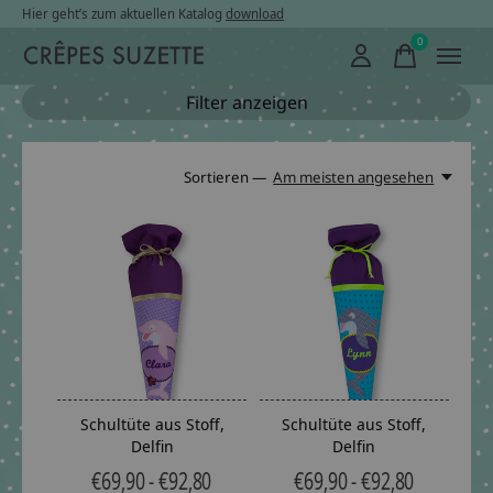
Hier geht’s zum aktuellen Katalog
download
0
items
Filter anzeigen
Sortieren —
Am meisten angesehen
Schultüte aus Stoff,
Schultüte aus Stoff,
Delfin
Delfin
€69,90 - €92,80
€69,90 - €92,80