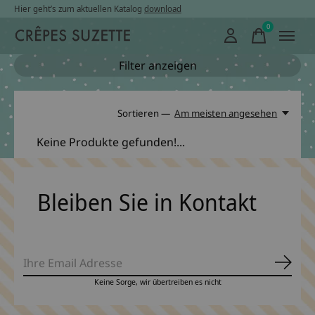
Hier geht’s zum aktuellen Katalog
download
0
items
Filter anzeigen
Sortieren —
Am meisten angesehen
Keine Produkte gefunden!...
Bleiben Sie in Kontakt
Abonn
Keine Sorge, wir übertreiben es nicht