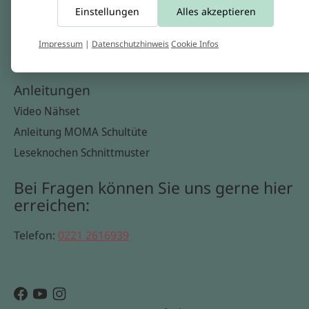
Einstellungen
Alles akzeptieren
Widerrufsbelehrung
Datenschutzerklärung
Impressum
|
Datenschutzhinweis
Cookie Infos
Cookie Infos
Anleitungen
Video Nähset
Anleitung MOMA Schultüte
Leseknochen Schnittmuster
Bei Fragen können Sie uns gerne hier
erreichen:
Telefon:
0221 2616939