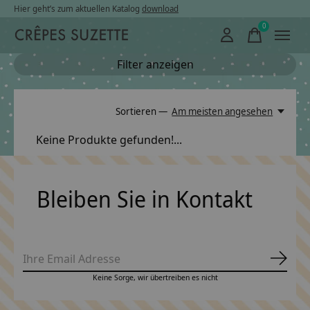
Hier geht’s zum aktuellen Katalog
download
0
items
Filter anzeigen
Sortieren —
Am meisten angesehen
Keine Produkte gefunden!...
Bleiben Sie in Kontakt
Abonn
Keine Sorge, wir übertreiben es nicht