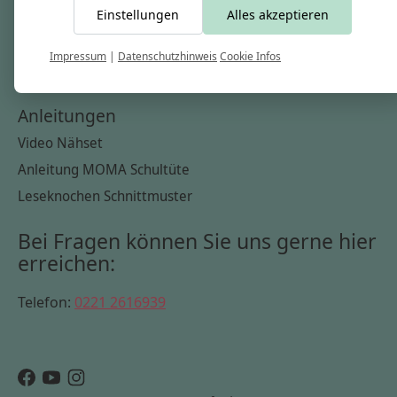
Einstellungen
Alles akzeptieren
Widerrufsbelehrung
Datenschutzerklärung
Impressum
|
Datenschutzhinweis
Cookie Infos
Cookie Infos
Anleitungen
Video Nähset
Anleitung MOMA Schultüte
Leseknochen Schnittmuster
Bei Fragen können Sie uns gerne hier
erreichen:
Telefon:
0221 2616939