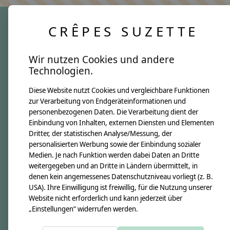
CRÊPES SUZETTE
crêpes suzette
Wir nutzen Cookies und andere
Über uns
Technologien.
Unsere Creppies
Diese Website nutzt Cookies und vergleichbare Funktionen
Nähkästchen
zur Verarbeitung von Endgeräteinformationen und
Unsere Stoffe
personenbezogenen Daten. Die Verarbeitung dient der
Impressum
Einbindung von Inhalten, externen Diensten und Elementen
Dritter, der statistischen Analyse/Messung, der
personalisierten Werbung sowie der Einbindung sozialer
Informationen
Medien. Je nach Funktion werden dabei Daten an Dritte
FAQ
weitergegeben und an Dritte in Ländern übermittelt, in
denen kein angemessenes Datenschutzniveau vorliegt (z. B.
Kontakt
USA). Ihre Einwilligung ist freiwillig, für die Nutzung unserer
Versandkosten & Rücksendungen
Website nicht erforderlich und kann jederzeit über
„Einstellungen“ widerrufen werden.
Zahlungsarten
AGB