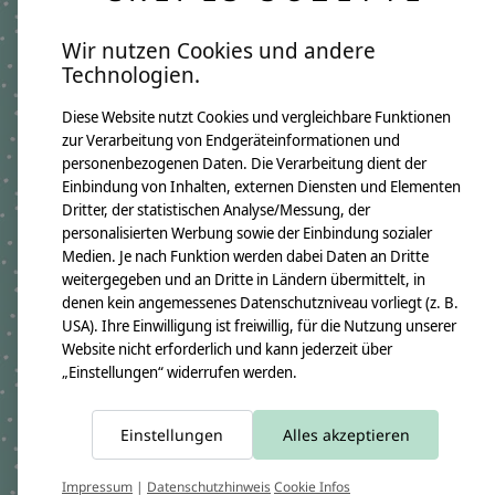
Wir nutzen Cookies und andere
Schultüte aus Stoff,
Schultüte aus Stoff,
Technologien.
Unterwasserwelt,
Unterwasserwelt,
Oktupus, Meerestiere
Meerjungfrau
Diese Website nutzt Cookies und vergleichbare Funktionen
zur Verarbeitung von Endgeräteinformationen und
€69,90 - €92,80
€69,90 - €92,80
personenbezogenen Daten. Die Verarbeitung dient der
*Inkl. MwSt. zzgl.
*Inkl. MwSt. zzgl.
Einbindung von Inhalten, externen Diensten und Elementen
Versandkosten
Versandkosten
Dritter, der statistischen Analyse/Messung, der
personalisierten Werbung sowie der Einbindung sozialer
Medien. Je nach Funktion werden dabei Daten an Dritte
weitergegeben und an Dritte in Ländern übermittelt, in
denen kein angemessenes Datenschutzniveau vorliegt (z. B.
USA). Ihre Einwilligung ist freiwillig, für die Nutzung unserer
Website nicht erforderlich und kann jederzeit über
„Einstellungen“ widerrufen werden.
Einstellungen
Alles akzeptieren
Schultüte aus Stoff, Pferd
Schultüte aus Stoff,
und Blumen
Motiv Wolke in Weiß Gold
Impressum
|
Datenschutzhinweis
Cookie Infos