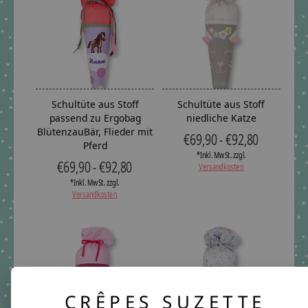
Schultüte aus Stoff
Schultüte aus Stoff
passend zu Ergobag
niedliche Katze
BlütenzauBär, Flieder mit
€69,90 - €92,80
Pferd
*Inkl. MwSt. zzgl.
€69,90 - €92,80
Versandkosten
*Inkl. MwSt. zzgl.
Versandkosten
CRÊPES SUZETTE