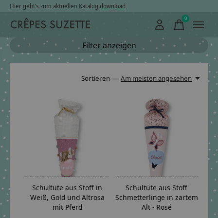
Hier geht’s zum aktuellen Katalog
download
0
items
Filter anzeigen
Sortieren —
Am meisten angesehen
Schultüte aus Stoff in
Schultüte aus Stoff
Weiß, Gold und Altrosa
Schmetterlinge in zartem
mit Pferd
Alt - Rosé