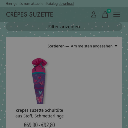
Hier geht’s zum aktuellen Katalog
download
0
items
Filter anzeigen
Sortieren —
Am meisten angesehen
crepes suzette Schultüte
aus Stoff, Schmetterlinge
€69,90 - €92,80