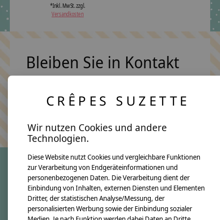
*Inkl. MwSt. zzgl.
Versandkosten
Bleiben Sie in Kontakt
CRÊPES SUZETTE
Abonn
Keine Sorge, wir übertreiben es nicht
Wir nutzen Cookies und andere
Technologien.
Diese Website nutzt Cookies und vergleichbare Funktionen
zur Verarbeitung von Endgeräteinformationen und
personenbezogenen Daten. Die Verarbeitung dient der
crêpes suzette
Einbindung von Inhalten, externen Diensten und Elementen
Dritter, der statistischen Analyse/Messung, der
Über uns
personalisierten Werbung sowie der Einbindung sozialer
Unsere Creppies
Medien. Je nach Funktion werden dabei Daten an Dritte