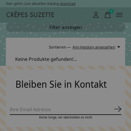
Hier geht’s zum aktuellen Katalog
download
0
items
Filter anzeigen
Sortieren —
Am meisten angesehen
Keine Produkte gefunden!...
Bleiben Sie in Kontakt
Abonn
Keine Sorge, wir übertreiben es nicht