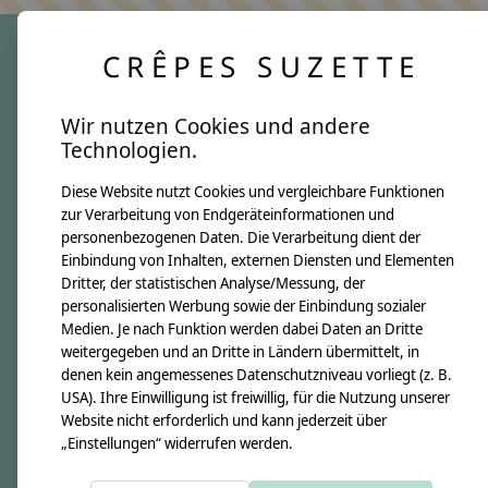
CRÊPES SUZETTE
crêpes suzette
Wir nutzen Cookies und andere
Über uns
Technologien.
Unsere Creppies
Diese Website nutzt Cookies und vergleichbare Funktionen
Nähkästchen
zur Verarbeitung von Endgeräteinformationen und
Unsere Stoffe
personenbezogenen Daten. Die Verarbeitung dient der
Impressum
Einbindung von Inhalten, externen Diensten und Elementen
Dritter, der statistischen Analyse/Messung, der
personalisierten Werbung sowie der Einbindung sozialer
Informationen
Medien. Je nach Funktion werden dabei Daten an Dritte
FAQ
weitergegeben und an Dritte in Ländern übermittelt, in
denen kein angemessenes Datenschutzniveau vorliegt (z. B.
Kontakt
USA). Ihre Einwilligung ist freiwillig, für die Nutzung unserer
Versandkosten & Rücksendungen
Website nicht erforderlich und kann jederzeit über
„Einstellungen“ widerrufen werden.
Zahlungsarten
AGB