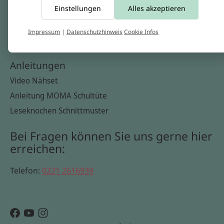
Einstellungen
Alles akzeptieren
Widerrufsbelehrung
Datenschutzerklärung
Impressum
|
Datenschutzhinweis
Cookie Infos
Cookie Infos
Anleitungen
Video Nähset
Anleitung MOMA Schultüte
Leseknochen Schnittmuster
Bei Fragen können Sie uns gerne hier
erreichen:
Telefon:
0221 2616939