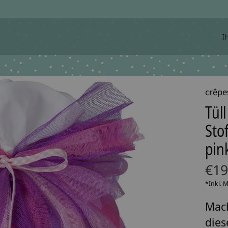
I
crêpe
Tüll
Sto
pink
€19
*Inkl. 
Mach
dies