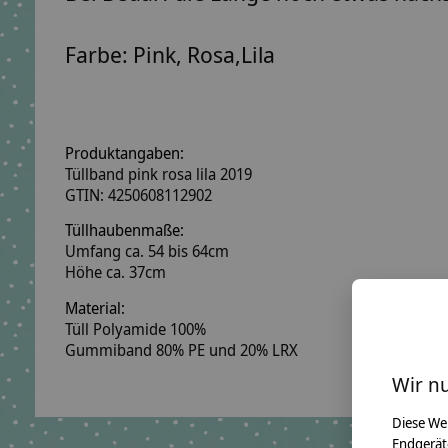
Farbe: Pink, Rosa,Lila
Produktangaben:
Tüllband pink rosa lila 2019
GTIN: 4250608112902
Tüllhaubenmaße:
Umfang ca. 54 bis 64cm
Höhe ca. 37cm
Material:
Tüll Polyamide 100%
Gummiband 80% PE und 20% LRX
Wir n
Diese We
Endgerät