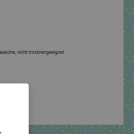
wäsche, nicht trocknergeeignet
o. KG
te.net
r