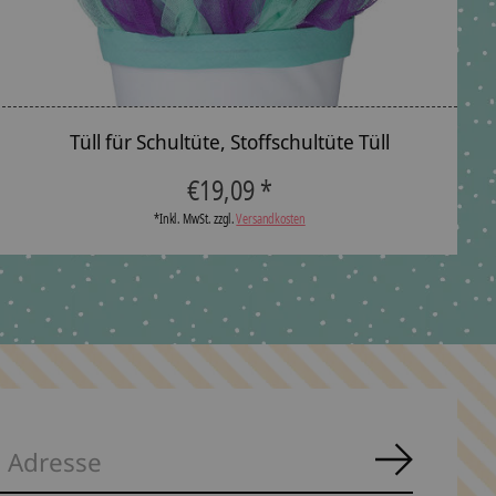
Tüll für Schultüte, Stoffschultüte Tüll
€19,09 *
*Inkl. MwSt. zzgl.
Versandkosten
Abonnie