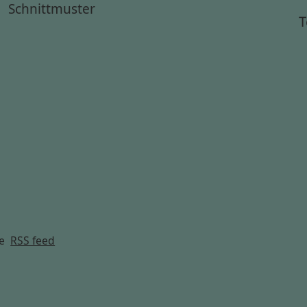
Schnittmuster
T
g
e
RSS feed