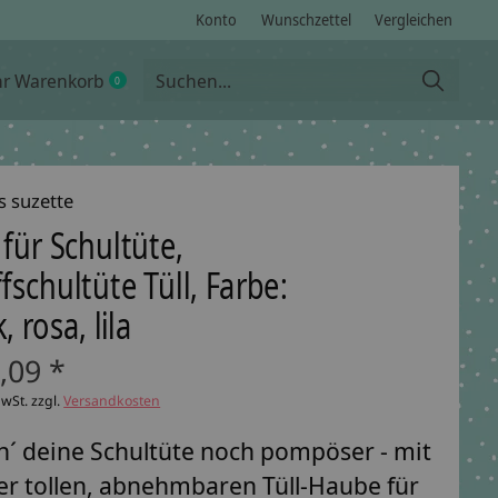
Konto
Wunschzettel
Vergleichen
hr Warenkorb
0
items
s suzette
 für Schultüte,
ffschultüte Tüll, Farbe:
, rosa, lila
,09 *
MwSt. zzgl.
Versandkosten
´ deine Schultüte noch pompöser - mit
er tollen, abnehmbaren Tüll-Haube für