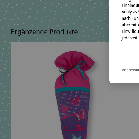
Einbindun
Analyse/
nach Fun
übermitte
Ergänzende Produkte
Einwillig
jederzeit
Carousel items
Impress