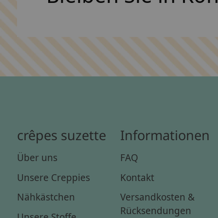
crêpes suzette
Informationen
Über uns
FAQ
Unsere Creppies
Kontakt
Nähkästchen
Versandkosten &
Rücksendungen
Unsere Stoffe