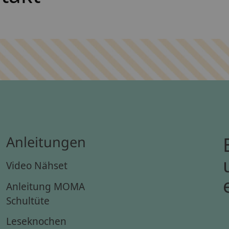
Anleitungen
Video Nähset
Anleitung MOMA
Schultüte
Leseknochen