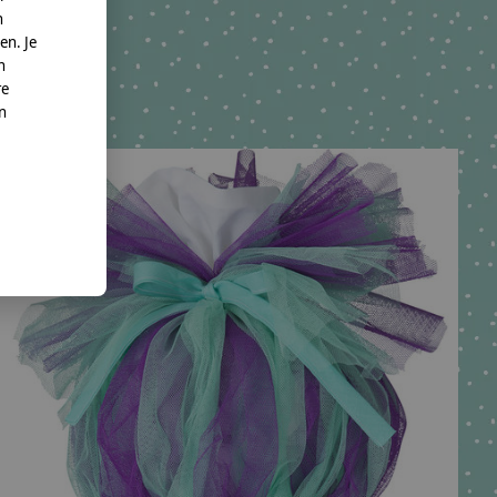
n
en. Je
n
re
nn