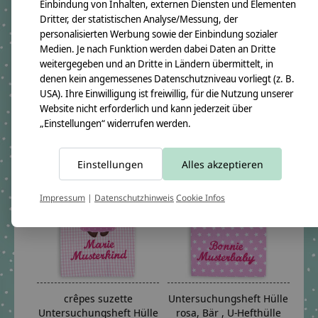
Einbindung von Inhalten, externen Diensten und Elementen
Dritter, der statistischen Analyse/Messung, der
personalisierten Werbung sowie der Einbindung sozialer
Medien. Je nach Funktion werden dabei Daten an Dritte
Untersuchungsheft Hülle
crêpes suzette
weitergegeben und an Dritte in Ländern übermittelt, in
aus Stoff, Wimpelkette
Untersuchungsheft Hülle
denen kein angemessenes Datenschutzniveau vorliegt (z. B.
rot, Reh
€24,09 *
USA). Ihre Einwilligung ist freiwillig, für die Nutzung unserer
€24,09 *
Website nicht erforderlich und kann jederzeit über
*Inkl. MwSt. zzgl.
Versandkosten
„Einstellungen“ widerrufen werden.
*Inkl. MwSt. zzgl.
Versandkosten
Einstellungen
Alles akzeptieren
Impressum
|
Datenschutzhinweis
Cookie Infos
crêpes suzette
Untersuchungsheft Hülle
Untersuchungsheft Hülle
rosa, Bär , U-Hefthülle