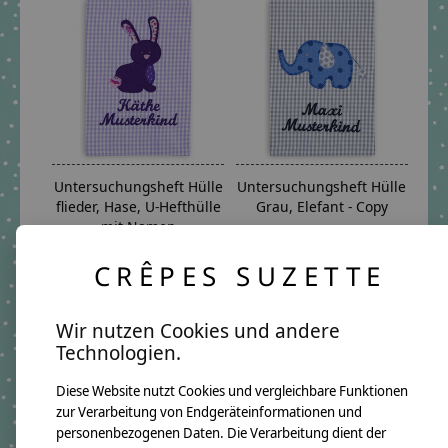
Untersuchungsheft Hülle
Untersuchungsheft Hülle
flieder, Hase, U-Hefthülle
Grau, Elefant - Copy
mit Namen
€24,09 *
€24,09 *
*Inkl. MwSt. zzgl.
CRÊPES SUZETTE
Versandkosten
*Inkl. MwSt. zzgl.
Versandkosten
Wir nutzen Cookies und andere
Technologien.
Diese Website nutzt Cookies und vergleichbare Funktionen
zur Verarbeitung von Endgeräteinformationen und
personenbezogenen Daten. Die Verarbeitung dient der