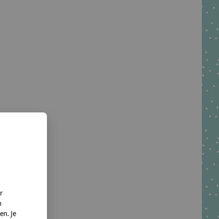
r
n
en. Je