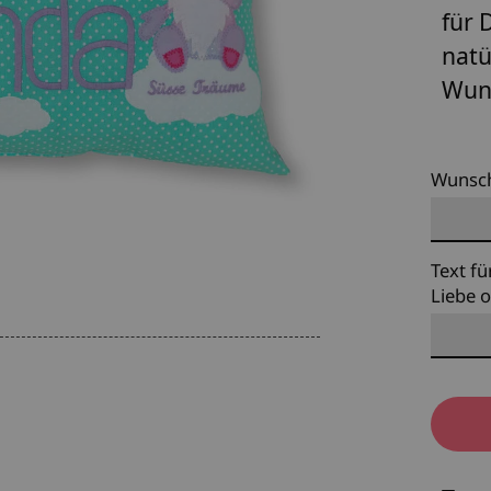
für 
natü
Wun
Wunsc
Text fü
Liebe o
Meng