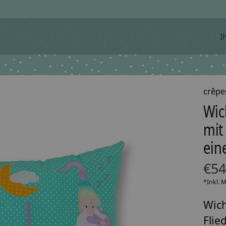
I
crêpe
Wic
mit
ein
€54
*Inkl. 
Wich
Flie