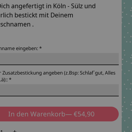
Dich angefertigt in Köln - Sülz und
rlich bestickt mit Deinem
schnamen .
hname eingeben:
*
r Zusatzbestickung angeben (z.Bsp: Schlaf´gut, Alles
.ä)::
*
In den Warenkorb
— €54,90
e: