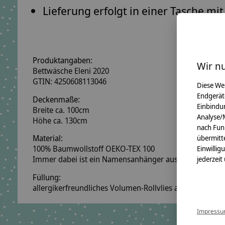
Lieferung erfolgt in einer Tasche mit
Produktangaben:
Wir n
Bettwäsche Eleni 2020
GTIN: 4250608113046
Diese We
Endgerät
Deckenmaße:
Einbindun
Breite ca. 100cm
Analyse/
Höhe ca. 130cm
nach Fun
Material:
übermitte
100% Baumwollstoff OEKO-TEX 100
Einwillig
Immer dabei ist ein Namensanhänger aus Holzwürfeln
jederzeit
Füllung:
allergikerfreundliches Volumen-Rollvlies aus Polyeste
Impress