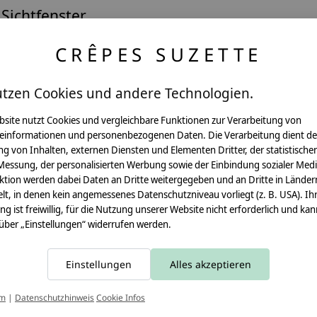
 Sichtfenster
CRÊPES SUZETTE
Pflegehinweis:
utzen Cookies und andere Technologien.
Waschbar bei 30°C Schon
bsite nutzt Cookies und vergleichbare Funktionen zur Verarbeitung von
Sicherheitshinweise:
einformationen und personenbezogenen Daten. Die Verarbeitung dient de
Die angehangenen Holzwür
g von Inhalten, externen Diensten und Elementen Dritter, der statistische
Angaben zum Hersteller:
Messung, der personalisierten Werbung sowie der Einbindung sozialer Medi
crêpes suzette GmbH & C
ktion werden dabei Daten an Dritte weitergegeben und an Dritte in Länder
Sülzburgstraße 108
lt, in denen kein angemessenes Datenschutzniveau vorliegt (z. B. USA). Ih
50937 Köln
ung ist freiwillig, für die Nutzung unserer Website nicht erforderlich und ka
E-Mail:
info@crepes-suzet
 über „Einstellungen“ widerrufen werden.
Tel.:
+49 221 2616939
rfasern OEKO-TEX 100
Einstellungen
Alles akzeptieren
um
|
Datenschutzhinweis
Cookie Infos