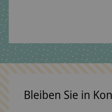
Namenskissen Lama für Mädchen zur Taufe
The rating of this product is
5
out of 5
€54,95 *
*Inkl. MwSt. zzgl.
Versandkosten
Bleiben Sie in Ko