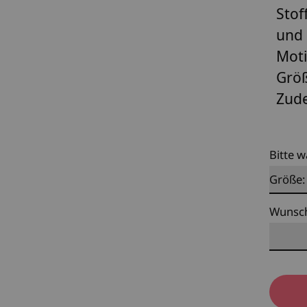
Stof
und 
Moti
Größ
Zude
Bitte w
Wunsc