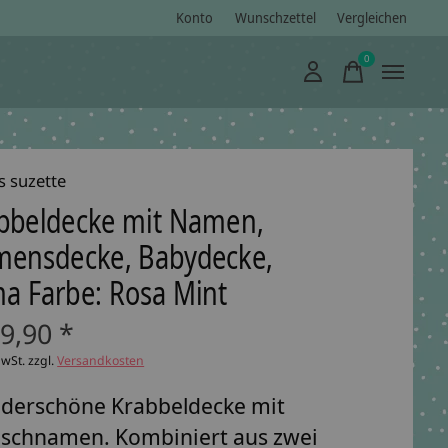
Konto
Wunschzettel
Vergleichen
0
items
s suzette
bbeldecke mit Namen,
ensdecke, Babydecke,
a Farbe: Rosa Mint
9,90 *
MwSt. zzgl.
Versandkosten
derschöne Krabbeldecke mit
schnamen. Kombiniert aus zwei