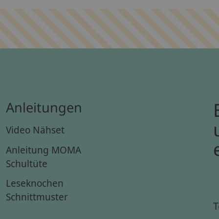
Anleitungen
Video Nähset
Anleitung MOMA
Schultüte
Leseknochen
Schnittmuster
T