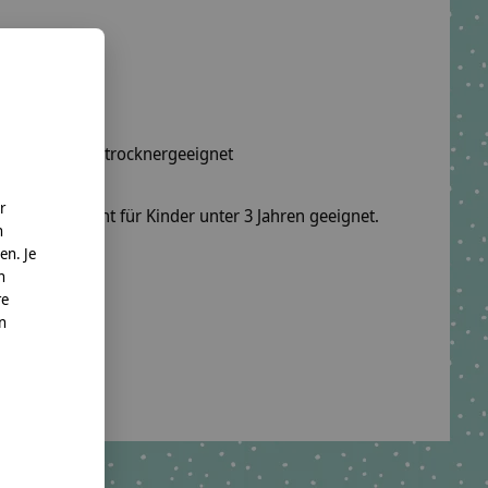
wäsche, nicht trocknergeeignet
r
fel sind nicht für Kinder unter 3 Jahren geeignet.
n
en. Je
o. KG
n
re
nn
te.net