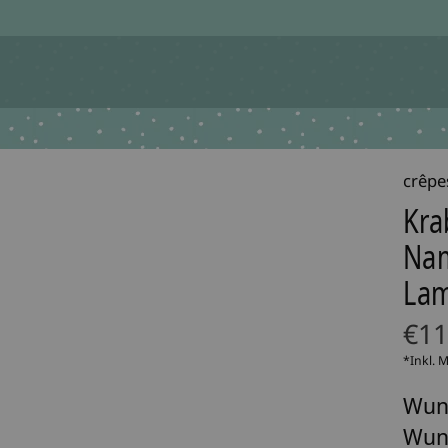
crêpe
Kra
Nam
Lam
€11
*Inkl. 
Wun
Wun