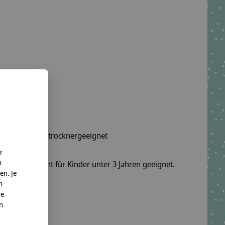
wäsche, nicht trocknergeeignet
r
n
fel sind nicht für Kinder unter 3 Jahren geeignet.
en. Je
n
o. KG
re
nn
te.net