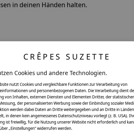
ssen in deinen Händen halten.
CRÊPES SUZETTE
utzen Cookies und andere Technologien.
Pflegehinweis:
Waschbar bei 30°C Schon
bsite nutzt Cookies und vergleichbare Funktionen zur Verarbeitung von
einformationen und personenbezogenen Daten. Die Verarbeitung dient de
Sicherheitshinweise:
g von Inhalten, externen Diensten und Elementen Dritter, der statistische
Die angehangenen Holzwür
Messung, der personalisierten Werbung sowie der Einbindung sozialer Medi
Angaben zum Hersteller:
ktion werden dabei Daten an Dritte weitergegeben und an Dritte in Länder
crêpes suzette GmbH & C
lt, in denen kein angemessenes Datenschutzniveau vorliegt (z. B. USA). Ih
Sülzburgstraße 108
ung ist freiwillig, für die Nutzung unserer Website nicht erforderlich und ka
50937 Köln
 über „Einstellungen“ widerrufen werden.
E-Mail:
info@crepes-suzet