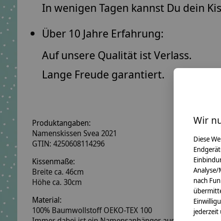
In wenigen Tagen kannst Du dein Ki
Über 10 Jahre Erfahrung:
Auf unsere Qualität ist Verlass.
Lange Freude garantiert.
Wir n
Produktangaben:
Namenskissen Svea 2021
Diese We
GTIN: 4250608114296
Endgerät
Einbindun
Kissenmaße:
Analyse/
Breite ca. 46cm
nach Fun
Höhe ca. 30cm
übermitte
Material:
Einwillig
100% Baumwollstoff OEKO-TEX 100
jederzeit
Immer dabei ist ein Namensanhänger aus Holzwürfeln