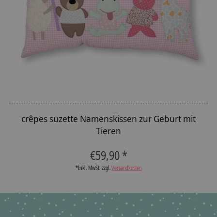
crêpes suzette Namenskissen zur Geburt mit
Tieren
The rating of this product is
5
out of 5
€59,90 *
*Inkl. MwSt. zzgl.
Versandkosten