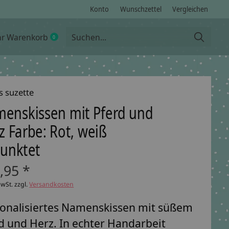
Konto
Wunschzettel
Vergleichen
hr Warenkorb
0
items
s suzette
enskissen mit Pferd und
z Farbe: Rot, weiß
unktet
,95 *
MwSt. zzgl.
Versandkosten
onalisiertes Namenskissen mit süßem
d und Herz. In echter Handarbeit