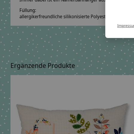
Füllung:
allergikerfreundliche silikonisierte Polyesterfaserbäll
Impress
Ergänzende Produkte
Carousel items