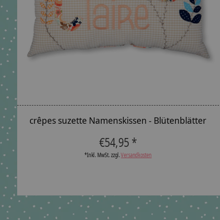
crêpes suzette Namenskissen - Blütenblätter
€54,95 *
*Inkl. MwSt. zzgl.
Versandkosten