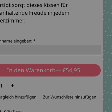
rtigt sorgt dieses Kissen für
anhaltende Freude in jedem
erzimmer.
hname eingeben:
*
In den Warenkorb
— €54,95
e:
rgleich hinzufügen
Zur Wunschliste hinzufügen
t: 8-10 Tage