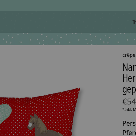
I
crêpe
Nam
Her
gep
€54
*Inkl. 
Pers
Pfer