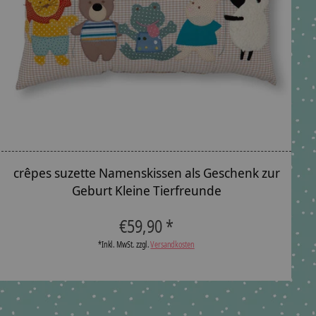
crêpes suzette Namenskissen als Geschenk zur
Geburt Kleine Tierfreunde
T
The rating of this product is
5
out of 5
€59,90 *
*Inkl. MwSt. zzgl.
Versandkosten