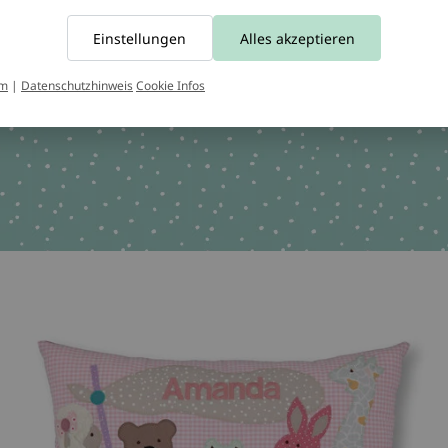
Tel.:
+49 221 2616939
Einstellungen
Alles akzeptieren
chen OEKO-TEX 100
um
|
Datenschutzhinweis
Cookie Infos