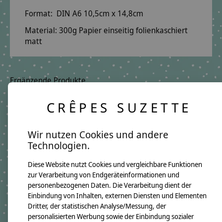
Format: DIN A6 10,5cm x 14,8cm
Material: 300g Papier einseitig folienkaschiert
matt
Ergänzende Produkte
Carousel items
CRÊPES SUZETTE
Wir nutzen Cookies und andere
Technologien.
Diese Website nutzt Cookies und vergleichbare Funktionen
zur Verarbeitung von Endgeräteinformationen und
personenbezogenen Daten. Die Verarbeitung dient der
Einbindung von Inhalten, externen Diensten und Elementen
crêpes suzette Postkarte
crêpes suzette Postkarte
Dritter, der statistischen Analyse/Messung, der
Schulkind für Mädchen
Schulkind für Jungs
personalisierten Werbung sowie der Einbindung sozialer