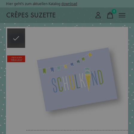
Hier geht’s zum aktuellen Katalog
download
0
items
Slideshow Items