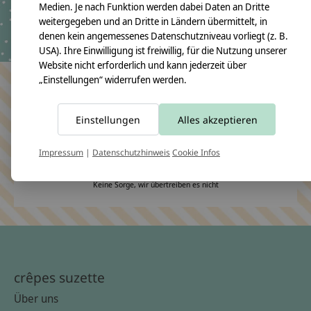
Medien. Je nach Funktion werden dabei Daten an Dritte
€0,50 *
€0,50 *
weitergegeben und an Dritte in Ländern übermittelt, in
*Inkl. MwSt. zzgl.
Versandkosten
*Inkl. MwSt. zzgl.
Versandkosten
denen kein angemessenes Datenschutzniveau vorliegt (z. B.
USA). Ihre Einwilligung ist freiwillig, für die Nutzung unserer
Website nicht erforderlich und kann jederzeit über
„Einstellungen“ widerrufen werden.
Bleiben Sie in Kontakt
Einstellungen
Alles akzeptieren
Impressum
|
Datenschutzhinweis
Cookie Infos
Abonn
Keine Sorge, wir übertreiben es nicht
crêpes suzette
Über uns