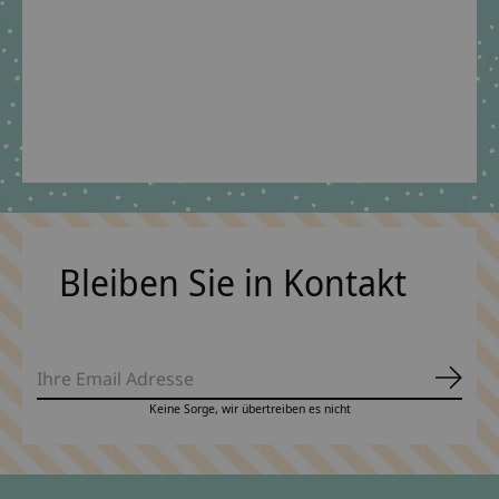
Schultütenständer
magisch verspielt
€14,90 *
*Inkl. MwSt. zzgl.
Versandkosten
Bleiben Sie in Kontakt
Abonn
Keine Sorge, wir übertreiben es nicht