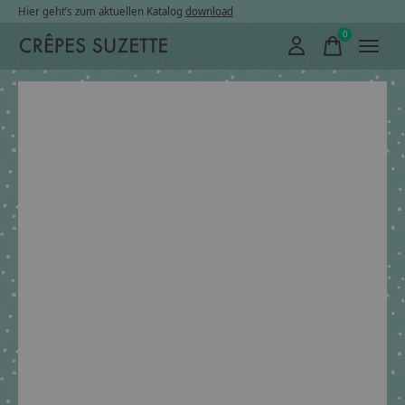
Hier geht’s zum aktuellen Katalog
download
0
items