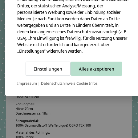
Dritter, der statistischen Analyse/Messung, der
Warum diese Schleifentüte?
personalisierten Werbung sowie der Einbindung sozialer
Unsere
Schleifentüte in Pudergrün & Rosa
ist die
Medien. Je nach Funktion werden dabei Daten an Dritte
perfekte Wahl für alle, die ein liebevoll
weitergegeben und an Dritte in Ländern übermittelt, in
gestaltetes, hochwertiges und einzigartiges
denen kein angemessenes Datenschutzniveau vorliegt (z. B.
Einschulungsgeschenk suchen. Sanfte Farben,
USA). Ihre Einwilligung ist freiwillig, für die Nutzung unserer
handgemachte Qualität und persönliche Stickerei
Website nicht erforderlich und kann jederzeit über
machen sie zu einem bleibenden Andenken an
„Einstellungen“ widerrufen werden.
den großen Tag.
Einstellungen
Alles akzeptieren
Produktangaben:
Schleifentüte pudergrün rosa ST1 2025
Impressum
|
Datenschutzhinweis
Cookie Infos
GTIN:
4250608120402
Bezugsmaß:
Höhe ca.100cm
Rohlingmaß:
Höhe 70cm
Durchmesser ca. 18cm
Bezugmaterial:
100% Baumwollstoff (Waffelpiqué) OEKO-TEX 100
Material des Rohlings:
100% Pappe