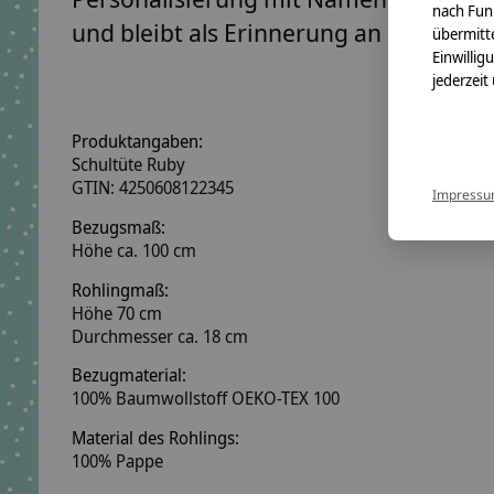
nach Fun
und bleibt als Erinnerung an die Einsc
übermitte
Einwillig
jederzeit
Produktangaben:
Schultüte Ruby
GTIN:
4250608122345
Impress
Bezugsmaß:
Höhe ca. 100 cm
Rohlingmaß:
Höhe 70 cm
Durchmesser ca. 18 cm
Bezugmaterial:
100% Baumwollstoff OEKO-TEX 100
Material des Rohlings:
100% Pappe