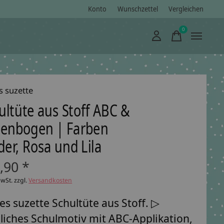
Konto
Wunschzettel
Vergleichen
0
items
s suzette
ultüte aus Stoff ABC &
enbogen | Farben
eder, Rosa und Lila
,90 *
MwSt. zzgl.
Versandkosten
es suzette Schultüte aus Stoff. ▷
liches Schulmotiv mit ABC-Applikation,