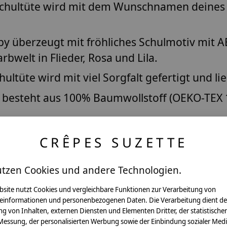
chultüte wird mit dem Wunschnamen deines K
by überzeugt mit fröhliches Schulmotiv mit A
welt in Flieder, Rosa und Lila.
ultüte wird mit viel Sorgfalt gefertigt und lie
besteht aus 100% Baumwollstoff (OEKO-TEX 
ing mit 70 cm Höhe bietet ausreichend Raum
CRÊPES SUZETTE
ulung kann der Stoffbezug später als Schult
utzen Cookies und andere Technologien.
bsite nutzt Cookies und vergleichbare Funktionen zur Verarbeitung von
einformationen und personenbezogenen Daten. Die Verarbeitung dient de
ertige Handarbeit mit einem liebevoll gesta
g von Inhalten, externen Diensten und Elementen Dritter, der statistische
Messung, der personalisierten Werbung sowie der Einbindung sozialer Medi
u einem ganz besonderen Begleiter am ersten 