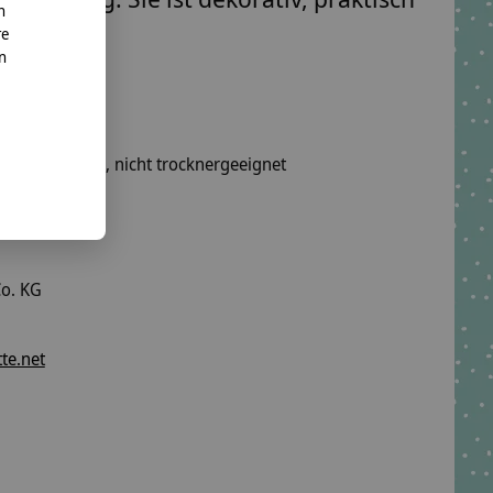
n
re
nn
 Schonwäsche, nicht trocknergeeignet
 waschbar.
o. KG
te.net