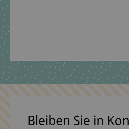
Schultütenständer magisch verspielt
€14,90 *
*Inkl. MwSt. zzgl.
Versandkosten
Bleiben Sie in Ko