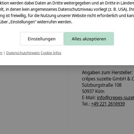
ktion werden dabei Daten an Dritte weitergegeben und an Dritte in Länder
hulung lange erhalten.
lt, in denen kein angemessenes Datenschutzniveau vorliegt (z. B. USA). Ih
ung ist freiwillig, für die Nutzung unserer Website nicht erforderlich und ka
 über „Einstellungen“ widerrufen werden.
Pflegehinweis:
Einstellungen
Alles akzeptieren
Bezug waschbar bei 30°C
um
|
Datenschutzhinweis
Cookie Infos
Sicherheitshinweise:
Der Papprohling ist nicht
Angaben zum Hersteller:
crêpes suzette GmbH & C
Sülzburgstraße 108
50937 Köln
E-Mail:
info@crepes-suzet
Tel.:
+49 221 2616939