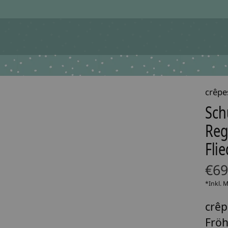
crêpe
Sch
Reg
Fli
€69
*Inkl. 
crêp
Fröh