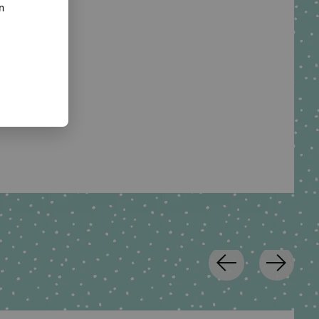
nn
 waschbar.
o. KG
te.net