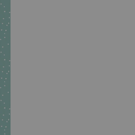
Carousel items
Schultüte aus Stoff mit Namen und Blumen
€39,90