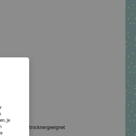
r
n
en. Je
n
wäsche, nicht trocknergeeignet
re