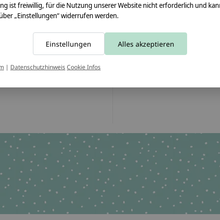
Sicherheitshinweise:
ung ist freiwillig, für die Nutzung unserer Website nicht erforderlich und ka
Der Papprohling ist nicht
 über „Einstellungen“ widerrufen werden.
Angaben zum Hersteller:
crêpes suzette GmbH & C
Einstellungen
Alles akzeptieren
Sülzburgstraße 108
50937 Köln
um
|
Datenschutzhinweis
Cookie Infos
E-Mail:
info@crepes-suzet
Tel.:
+49 221 2616939