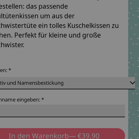
estellen: das passende
ltütenkissen um aus der
hwistertüte ein tolles Kuschelkissen zu
en. Perfekt für kleine und große
hwister.
ten:
*
hname eingeben:
*
In den Warenkorb
— €39,90