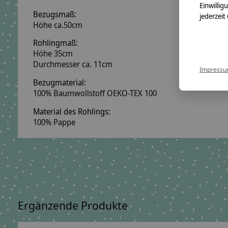
Einwillig
Bezugsmaß:
jederzeit
Höhe ca.50cm
Rohlingmaß:
Höhe 35cm
Durchmesser ca. 11cm
Impress
Bezugmaterial:
100% Baumwollstoff OEKO-TEX 100
Material des Rohlings:
100% Pappe
Ergänzende Produkte