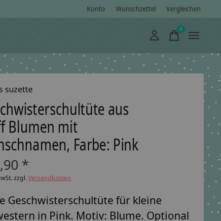
Konto
Wunschzettel
Vergleichen
0
items
s suzette
chwisterschultüte aus
ff Blumen mit
schnamen, Farbe: Pink
,90 *
MwSt. zzgl.
Versandkosten
e Geschwisterschultüte für kleine
estern in Pink. Motiv: Blume. Optional