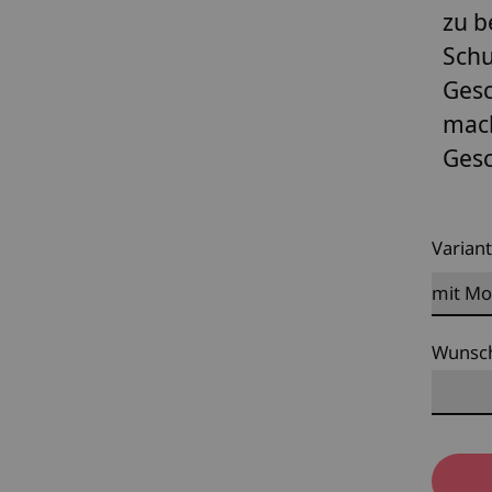
zu b
Schu
Gesc
mach
Gesc
Varian
Wunsc