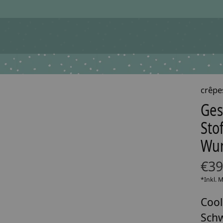
crêpe
Ges
Sto
Wun
€39
*Inkl. 
Cool
Schw