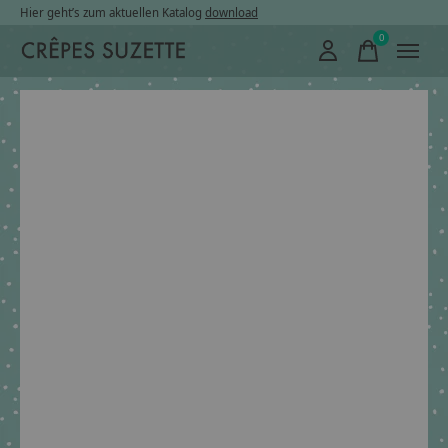
Hier geht’s zum aktuellen Katalog
download
0
items