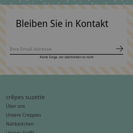
Bleiben Sie in Kontakt
Abonn
Keine Sorge, wir übertreiben es nicht
crêpes suzette
Über uns
Unsere Creppies
Nähkästchen
Unsere Stoffe