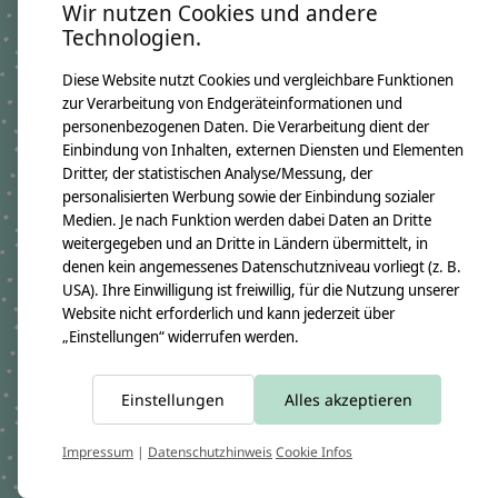
Wir nutzen Cookies und andere
Technologien.
Produktangaben:
Geschwistertüte Valeria 2018
Diese Website nutzt Cookies und vergleichbare Funktionen
GTIN: 4250608111745
zur Verarbeitung von Endgeräteinformationen und
Bezugsmaß:
personenbezogenen Daten. Die Verarbeitung dient der
Höhe ca.50cm
Einbindung von Inhalten, externen Diensten und Elementen
Rohlingmaß:
Dritter, der statistischen Analyse/Messung, der
Höhe 35cm
Durchmesser ca. 11cm
personalisierten Werbung sowie der Einbindung sozialer
Medien. Je nach Funktion werden dabei Daten an Dritte
Bezugmaterial:
100% Baumwollstoff OEKO-TEX 100
weitergegeben und an Dritte in Ländern übermittelt, in
Material des Rohlings:
denen kein angemessenes Datenschutzniveau vorliegt (z. B.
100% Pappe
USA). Ihre Einwilligung ist freiwillig, für die Nutzung unserer
Pflegehinweis:
Website nicht erforderlich und kann jederzeit über
Waschbar bei 30°C Schonwäsche, nicht trocknergeeignet
„Einstellungen“ widerrufen werden.
Sicherheitshinweise:
Der Papprohling ist nicht waschbar.
Angaben zum Hersteller:
Einstellungen
Alles akzeptieren
crêpes suzette GmbH & Co. KG
Sülzburgstraße 108
50937 Köln
Impressum
|
Datenschutzhinweis
Cookie Infos
E-Mail:
info@crepes-suzette.net
Tel.:
+49 221 2616939