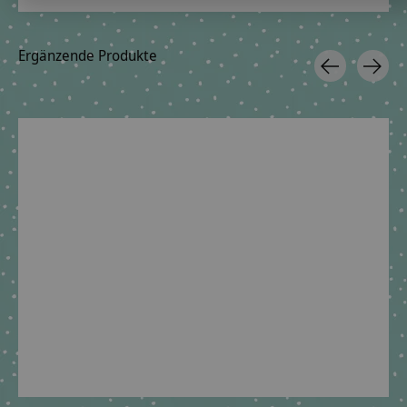
Ergänzende Produkte
Carousel items
crepes suzette
Schultüte aus Stoff,
Einhorn und Sterne
€69,90 *
*Inkl. MwSt. zzgl.
Versandkosten