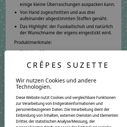
einige kleine Überraschungen auspacken kann.
Von Hand zugeschnitten und aus drei
aufeinander abgestimmten Stoffen genäht.
Das Highlight: der Fussballschuh und natürlich
der Wunschname der eigens eingestickt wird.
Produktmerkmale:
Füllhöhe: 35 cm
inkl. Papprohling
CRÊPES SUZETTE
Produktdetails:
Oberstoff:
Grün mit Grün Karo
Wir nutzen Cookies und andere
Technologien.
Mittelstoff:
Grün mit Grün Karo
Unterstoff:
Fussballdesignstoff
Diese Website nutzt Cookies und vergleichbare Funktionen
Schriftfarbe:
Türkis
zur Verarbeitung von Endgeräteinformationen und
personenbezogenen Daten. Die Verarbeitung dient der
Motiv:
Fussballschuh
Einbindung von Inhalten, externen Diensten und Elementen
Dritter, der statistischen Analyse/Messung, der