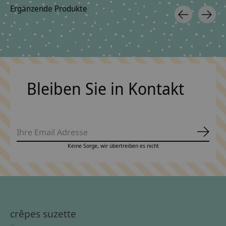
Ergänzende Produkte
Carousel items
Bleiben Sie in Kontakt
Abonn
Keine Sorge, wir übertreiben es nicht
crêpes suzette