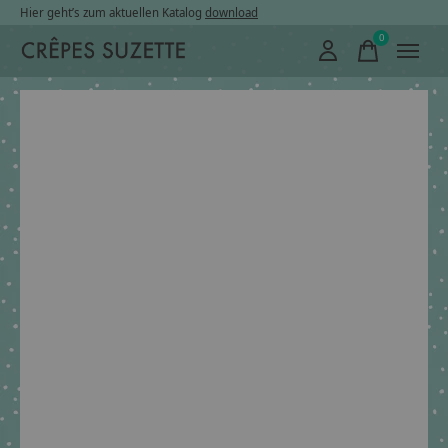
Hier geht’s zum aktuellen Katalog
download
0
items