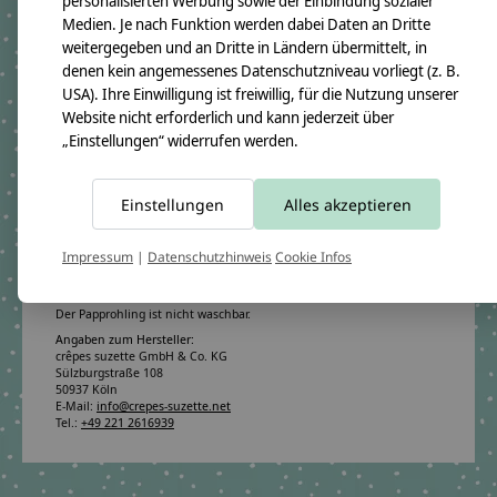
personalisierten Werbung sowie der Einbindung sozialer
Produktangaben:
Medien. Je nach Funktion werden dabei Daten an Dritte
Geschwistertüte Kalle 2019
GTIN: 4250608112582
weitergegeben und an Dritte in Ländern übermittelt, in
Bezugsmaß:
denen kein angemessenes Datenschutzniveau vorliegt (z. B.
Höhe ca.50cm
USA). Ihre Einwilligung ist freiwillig, für die Nutzung unserer
Rohlingmaß:
Website nicht erforderlich und kann jederzeit über
Höhe 35cm
„Einstellungen“ widerrufen werden.
Durchmesser ca. 11cm
Bezugmaterial:
100% Baumwollstoff OEKO-TEX 100
Einstellungen
Alles akzeptieren
Material des Rohlings:
100% Pappe
Pflegehinweis:
Impressum
|
Datenschutzhinweis
Cookie Infos
Waschbar bei 30°C Schonwäsche, nicht trocknergeeignet
Sicherheitshinweise:
Der Papprohling ist nicht waschbar.
Angaben zum Hersteller:
crêpes suzette GmbH & Co. KG
Sülzburgstraße 108
50937 Köln
E-Mail:
info@crepes-suzette.net
Tel.:
+49 221 2616939