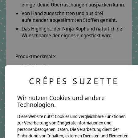
einige kleine Überraschungen auspacken kann.
Von Hand zugeschnitten und aus drei
aufeinander abgestimmten Stoffen genäht.
Das Highlight: der Ninja-Kopf und natürlich der
Wunschname der eigens eingestickt wird.
Produktmerkmale:
Füllhöhe: 35 cm
inkl. Papprohling
CRÊPES SUZETTE
Produktdetails:
Wir nutzen Cookies und andere
Technologien.
Oberstoff:
Türkis mit Ninjas
Mittelstoff:
Türkis Weiß Karo
Diese Website nutzt Cookies und vergleichbare Funktionen
zur Verarbeitung von Endgeräteinformationen und
Unterstoff:
Pünktchen Türkis
personenbezogenen Daten. Die Verarbeitung dient der
Schriftfarbe:
Schwarz
Einbindung von Inhalten, externen Diensten und Elementen