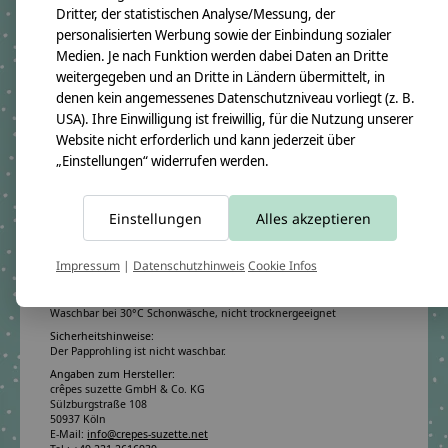
Motiv:
Ninja-Kopf und Samuraischwerter
Dritter, der statistischen Analyse/Messung, der
personalisierten Werbung sowie der Einbindung sozialer
Medien. Je nach Funktion werden dabei Daten an Dritte
weitergegeben und an Dritte in Ländern übermittelt, in
Produktangaben:
Geschwistertüte Anno 2018
denen kein angemessenes Datenschutzniveau vorliegt (z. B.
GTIN: 4250608111509
USA). Ihre Einwilligung ist freiwillig, für die Nutzung unserer
Bezugsmaß:
Website nicht erforderlich und kann jederzeit über
Höhe ca.50cm
„Einstellungen“ widerrufen werden.
Rohlingmaß:
Höhe 35cm
Durchmesser ca. 11cm
Einstellungen
Alles akzeptieren
Bezugmaterial:
100% Baumwollstoff OEKO-TEX 100
Material des Rohlings:
Impressum
|
Datenschutzhinweis
Cookie Infos
100% Pappe
Pflegehinweis:
Waschbar bei 30°C Schonwäsche, nicht trocknergeeignet
Sicherheitshinweise:
Der Papprohling ist nicht waschbar.
Angaben zum Hersteller:
crêpes suzette GmbH & Co. KG
Sülzburgstraße 108
50937 Köln
E-Mail:
info@crepes-suzette.net