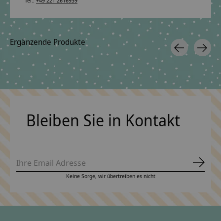
Tel.:
+49 221 2616939
Ergänzende Produkte
Carousel items
Bleiben Sie in Kontakt
Abonn
Keine Sorge, wir übertreiben es nicht