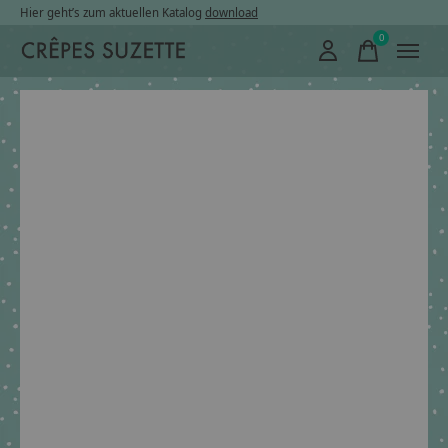
Hier geht’s zum aktuellen Katalog
download
0
items