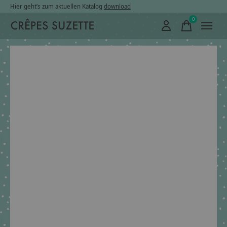
Hier geht’s zum aktuellen Katalog
download
0
items