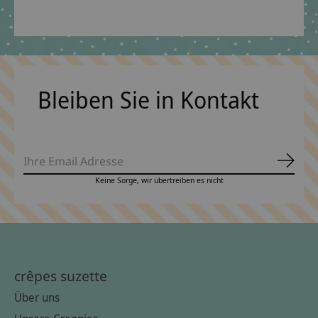
*Inkl. MwSt. zzgl.
Versandkosten
Bleiben Sie in Kontakt
Abonn
Keine Sorge, wir übertreiben es nicht
crêpes suzette
Über uns