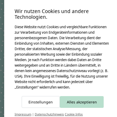
Schrift: Schwarz
Wir nutzen Cookies und andere
Technologien.
Produktangaben:
Geschwistertüte Lino 2026
Diese Website nutzt Cookies und vergleichbare Funktionen
GTIN: 4250608120938
zur Verarbeitung von Endgeräteinformationen und
Bezugsmaß:
Höhe ca.50cm
personenbezogenen Daten. Die Verarbeitung dient der
Einbindung von Inhalten, externen Diensten und Elementen
Rohlingmaß:
Höhe 35cm
Dritter, der statistischen Analyse/Messung, der
Durchmesser ca. 11cm
personalisierten Werbung sowie der Einbindung sozialer
Bezugmaterial:
Medien. Je nach Funktion werden dabei Daten an Dritte
100% Baumwollstoff OEKO-TEX 100
weitergegeben und an Dritte in Ländern übermittelt, in
Material des Rohlings:
denen kein angemessenes Datenschutzniveau vorliegt (z. B.
100% Pappe
USA). Ihre Einwilligung ist freiwillig, für die Nutzung unserer
Pflegehinweis:
Waschbar bei 30°C Schonwäsche, nicht trocknergeeignet
Website nicht erforderlich und kann jederzeit über
„Einstellungen“ widerrufen werden.
Sicherheitshinweise:
Der Papprohling ist nicht waschbar.
Angaben zum Hersteller:
crêpes suzette GmbH & Co. KG
Einstellungen
Alles akzeptieren
Sülzburgstraße 108
50937 Köln
E-Mail:
info@crepes-suzette.net
Impressum
|
Datenschutzhinweis
Cookie Infos
Tel.:
+49 221 2616939