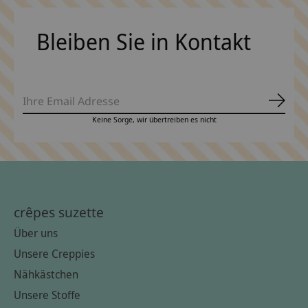
Bleiben Sie in Kontakt
Abonn
Keine Sorge, wir übertreiben es nicht
crêpes suzette
Über uns
Unsere Creppies
Nähkästchen
Unsere Stoffe