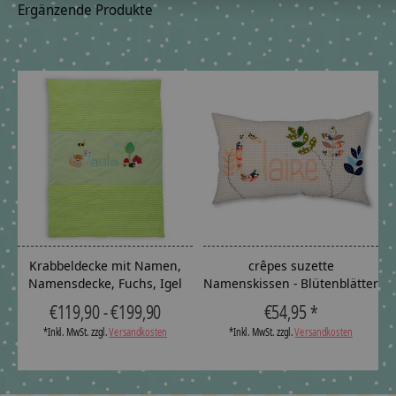
Ergänzende Produkte
Carousel items
Krabbeldecke mit Namen,
crêpes suzette
Namensdecke, Fuchs, Igel
Namenskissen - Blütenblätter
u
€119,90 - €199,90
€54,95 *
*Inkl. MwSt. zzgl.
Versandkosten
*Inkl. MwSt. zzgl.
Versandkosten