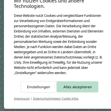
Wir nutzen Cookies und andere
Namenskissen Paula 2019
Technologien.
GTIN: 4250608112223
Kissenmaße:
Diese Website nutzt Cookies und vergleichbare Funktionen
Breite ca. 46cm
Höhe ca. 30cm
zur Verarbeitung von Endgeräteinformationen und
Material:
personenbezogenen Daten. Die Verarbeitung dient der
100% Baumwollstoff OEKO-TEX 100
Einbindung von Inhalten, externen Diensten und Elementen
Immer dabei ist ein Namensanhänger aus Holzwürfeln
Dritter, der statistischen Analyse/Messung, der
Füllung:
personalisierten Werbung sowie der Einbindung sozialer
allergikerfreundliche silikonisierte Polyesterfaserbällchen OEKO-TEX
100
Medien. Je nach Funktion werden dabei Daten an Dritte
weitergegeben und an Dritte in Ländern übermittelt, in
Pflegehinweis:
Waschbar bei 30°C Schonwäsche, nicht trocknergeeignet
denen kein angemessenes Datenschutzniveau vorliegt (z. B.
Sicherheitshinweise:
USA). Ihre Einwilligung ist freiwillig, für die Nutzung unserer
Die angehangenen Holzwürfel sind nicht für Kinder unter 3 Jahren
Website nicht erforderlich und kann jederzeit über
geeignet.
„Einstellungen“ widerrufen werden.
Angaben zum Hersteller:
crêpes suzette GmbH & Co. KG
Sülzburgstraße 108
50937 Köln
Einstellungen
Alles akzeptieren
E-Mail:
info@crepes-suzette.net
Tel.:
+49 221 2616939
Impressum
|
Datenschutzhinweis
Cookie Infos