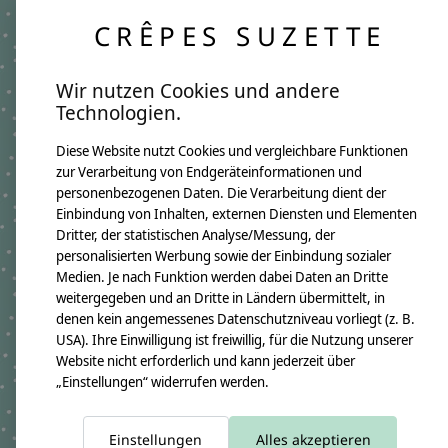
Jedes Namenskissen wird individuell für dich
CRÊPES SUZETTE
angefertigt. Da wir ausgewählte Stoffe saisonal
einkaufen, kann es vereinzelt zu leichten
Abweichungen bei einzelnen Stoffdetails
Wir nutzen Cookies und andere
kommen. Genau das macht jedes Kissen zu einem
Technologien.
besonderen Unikat mit eigenem Charme.
Diese Website nutzt Cookies und vergleichbare Funktionen
Produktangaben:
Namenskissen Rafael
zur Verarbeitung von Endgeräteinformationen und
GTIN:
4250608121720
personenbezogenen Daten. Die Verarbeitung dient der
Kissenmaße:
Einbindung von Inhalten, externen Diensten und Elementen
Breite ca. 46cm
Dritter, der statistischen Analyse/Messung, der
Höhe ca. 30cm
personalisierten Werbung sowie der Einbindung sozialer
Material:
100% Baumwollstoff OEKO-TEX 100
Medien. Je nach Funktion werden dabei Daten an Dritte
Immer dabei ist ein Namensanhänger aus Holzwürfeln
weitergegeben und an Dritte in Ländern übermittelt, in
Füllung:
denen kein angemessenes Datenschutzniveau vorliegt (z. B.
allergikerfreundliche silikonisierte Polyesterfaserbällchen OEKO-TEX
USA). Ihre Einwilligung ist freiwillig, für die Nutzung unserer
100
Website nicht erforderlich und kann jederzeit über
Pflegehinweis:
„Einstellungen“ widerrufen werden.
Waschbar bei 30°C Schonwäsche, nicht trocknergeeignet
Sicherheitshinweise:
Die angehängten Holzwürfel sind nicht für Kinder unter 3 Jahren
geeignet.
Einstellungen
Alles akzeptieren