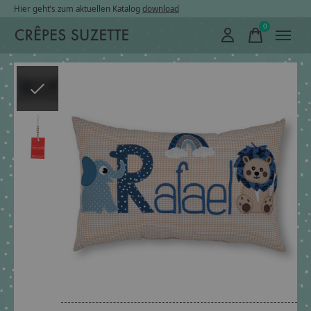
Hier geht’s zum aktuellen Katalog
download
0
items
Slideshow Items