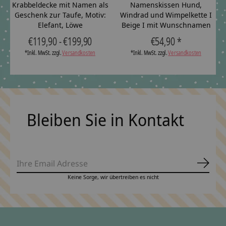
Krabbeldecke mit Namen als
Namenskissen Hund,
Geschenk zur Taufe, Motiv:
Windrad und Wimpelkette I
Elefant, Löwe
Beige I mit Wunschnamen
€119,90 - €199,90
€54,90 *
*Inkl. MwSt. zzgl.
Versandkosten
*Inkl. MwSt. zzgl.
Versandkosten
Bleiben Sie in Kontakt
Abonn
Keine Sorge, wir übertreiben es nicht