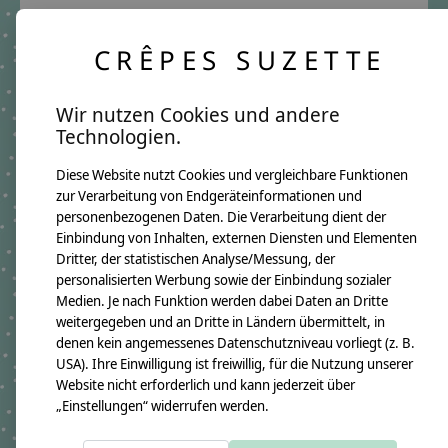
Hinweis zur individuellen Anfertigung:
CRÊPES SUZETTE
Jedes Namenskissen wird individuell für dich
angefertigt. Da wir ausgewählte Stoffe saisonal
einkaufen, kann es vereinzelt zu leichten
Wir nutzen Cookies und andere
Abweichungen bei einzelnen Stoffdetails
Technologien.
kommen. Genau das macht jedes Kissen zu einem
besonderen Unikat mit eigenem Charme.
Diese Website nutzt Cookies und vergleichbare Funktionen
zur Verarbeitung von Endgeräteinformationen und
Produktangaben:
Namenskissen Samuel
personenbezogenen Daten. Die Verarbeitung dient der
GTIN:
4250608121744
Einbindung von Inhalten, externen Diensten und Elementen
Kissenmaße:
Dritter, der statistischen Analyse/Messung, der
Breite ca. 46cm
personalisierten Werbung sowie der Einbindung sozialer
Höhe ca. 30cm
Medien. Je nach Funktion werden dabei Daten an Dritte
Material:
100% Baumwollstoff OEKO-TEX 100
weitergegeben und an Dritte in Ländern übermittelt, in
Immer dabei ist ein Namensanhänger aus Holzwürfeln
denen kein angemessenes Datenschutzniveau vorliegt (z. B.
Füllung:
USA). Ihre Einwilligung ist freiwillig, für die Nutzung unserer
allergikerfreundliche silikonisierte Polyesterfaserbällchen OEKO-TEX
Website nicht erforderlich und kann jederzeit über
100
„Einstellungen“ widerrufen werden.
Pflegehinweis:
Waschbar bei 30°C Schonwäsche, nicht trocknergeeignet
Sicherheitshinweise: