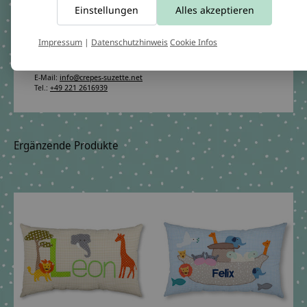
Einstellungen
Alles akzeptieren
Die angehängten Holzwürfel sind nicht für Kinder unter 3 Jahren
geeignet.
Angaben zum Hersteller:
Impressum
|
Datenschutzhinweis
Cookie Infos
crêpes suzette GmbH & Co. KG
Sülzburgstraße 108
50937 Köln
E-Mail:
info@crepes-suzette.net
Tel.:
+49 221 2616939
Ergänzende Produkte
Carousel items