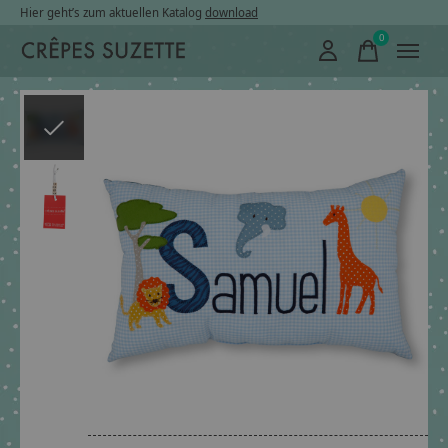
Hier geht’s zum aktuellen Katalog
download
0
items
Slideshow Items