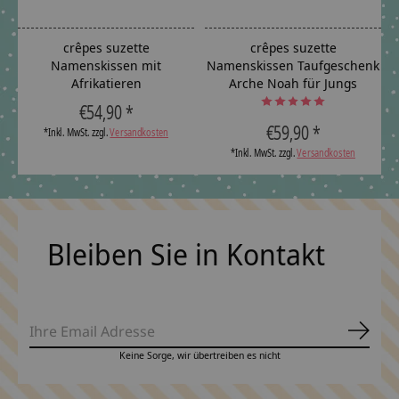
crêpes suzette
crêpes suzette
Namenskissen mit
Namenskissen Taufgeschenk
Afrikatieren
Arche Noah für Jungs
The rating of this product is
5
out
T
€54,90 *
€59,90 *
*Inkl. MwSt. zzgl.
Versandkosten
*Inkl. MwSt. zzgl.
Versandkosten
Bleiben Sie in Kontakt
Abonn
Keine Sorge, wir übertreiben es nicht