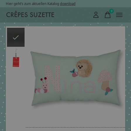
Hier geht’s zum aktuellen Katalog
download
0
items
Slideshow Items