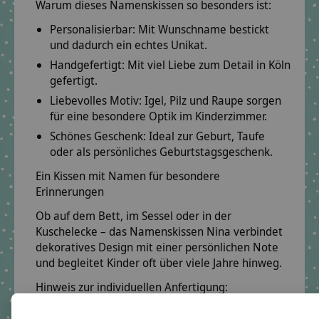
Warum dieses Namenskissen so besonders ist:
Personalisierbar:
Mit Wunschname bestickt
und dadurch ein echtes Unikat.
Handgefertigt:
Mit viel Liebe zum Detail in Köln
gefertigt.
Liebevolles Motiv:
Igel, Pilz und Raupe sorgen
für eine besondere Optik im Kinderzimmer.
Schönes Geschenk:
Ideal zur Geburt, Taufe
oder als persönliches Geburtstagsgeschenk.
Ein Kissen mit Namen für besondere
Erinnerungen
Ob auf dem Bett, im Sessel oder in der
Kuschelecke – das Namenskissen Nina verbindet
dekoratives Design mit einer persönlichen Note
und begleitet Kinder oft über viele Jahre hinweg.
Hinweis zur individuellen Anfertigung:
Jedes Namenskissen wird individuell für dich