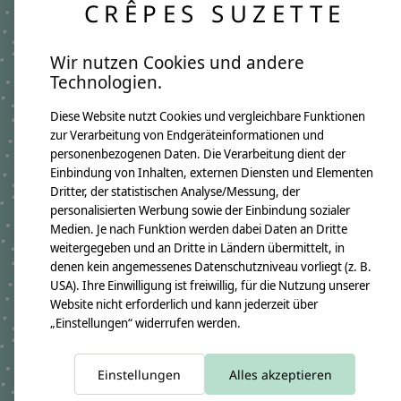
CRÊPES SUZETTE
angefertigt. Da wir ausgewählte Stoffe saisonal
einkaufen, kann es vereinzelt zu leichten
Abweichungen bei einzelnen Stoffdetails
Wir nutzen Cookies und andere
kommen. Genau das macht jedes Kissen zu einem
Technologien.
besonderen Unikat mit eigenem Charme.
Diese Website nutzt Cookies und vergleichbare Funktionen
Produktangaben:
Namenskissen Nina
zur Verarbeitung von Endgeräteinformationen und
GTIN:
4250608121706
personenbezogenen Daten. Die Verarbeitung dient der
Kissenmaße:
Einbindung von Inhalten, externen Diensten und Elementen
Breite ca. 46cm
Dritter, der statistischen Analyse/Messung, der
Höhe ca. 30cm
personalisierten Werbung sowie der Einbindung sozialer
Material:
100% Baumwollstoff OEKO-TEX 100
Medien. Je nach Funktion werden dabei Daten an Dritte
Immer dabei ist ein Namensanhänger aus Holzwürfeln
weitergegeben und an Dritte in Ländern übermittelt, in
Füllung:
denen kein angemessenes Datenschutzniveau vorliegt (z. B.
allergikerfreundliche silikonisierte Polyesterfaserbällchen OEKO-TEX
USA). Ihre Einwilligung ist freiwillig, für die Nutzung unserer
100
Website nicht erforderlich und kann jederzeit über
Pflegehinweis:
Waschbar bei 30°C Schonwäsche, nicht trocknergeeignet
„Einstellungen“ widerrufen werden.
Sicherheitshinweise:
Die angehängten Holzwürfel sind nicht für Kinder unter 3 Jahren
geeignet.
Einstellungen
Alles akzeptieren
Angaben zum Hersteller: