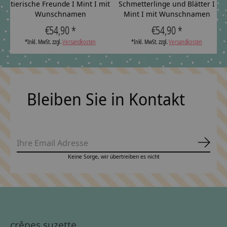
tierische Freunde I Mint I mit
Schmetterlinge und Blätter I
Wunschnamen
Mint I mit Wunschnamen
€54,90 *
€54,90 *
*Inkl. MwSt. zzgl.
Versandkosten
*Inkl. MwSt. zzgl.
Versandkosten
Bleiben Sie in Kontakt
Abonn
Keine Sorge, wir übertreiben es nicht
crêpes suzette