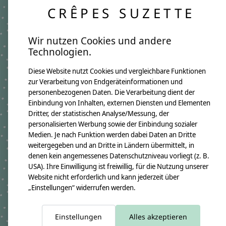
Jedes Namenskissen wird individuell für dich
CRÊPES SUZETTE
angefertigt. Da wir ausgewählte Stoffe saisonal
einkaufen, kann es vereinzelt zu leichten
Abweichungen bei einzelnen Stoffdetails
Wir nutzen Cookies und andere
kommen. Genau das macht jedes Kissen zu einem
Technologien.
besonderen Unikat mit eigenem Charme.
Diese Website nutzt Cookies und vergleichbare Funktionen
Produktangaben:
zur Verarbeitung von Endgeräteinformationen und
Namenskissen Lotti
personenbezogenen Daten. Die Verarbeitung dient der
GTIN:
4250608121577
Einbindung von Inhalten, externen Diensten und Elementen
Kissenmaße:
Breite ca. 46cm
Dritter, der statistischen Analyse/Messung, der
Höhe ca. 30cm
personalisierten Werbung sowie der Einbindung sozialer
Material:
Medien. Je nach Funktion werden dabei Daten an Dritte
100% Baumwollstoff OEKO-TEX 100
weitergegeben und an Dritte in Ländern übermittelt, in
Immer dabei ist ein Namensanhänger aus Holzwürfeln
denen kein angemessenes Datenschutzniveau vorliegt (z. B.
Füllung:
allergikerfreundliche silikonisierte Polyesterfaserbällchen OEKO-TEX
USA). Ihre Einwilligung ist freiwillig, für die Nutzung unserer
100
Website nicht erforderlich und kann jederzeit über
Pflegehinweis:
„Einstellungen“ widerrufen werden.
Waschbar bei 30°C Schonwäsche, nicht trocknergeeignet
Sicherheitshinweise:
Die angehängten Holzwürfel sind nicht für Kinder unter 3 Jahren
Einstellungen
Alles akzeptieren
geeignet.