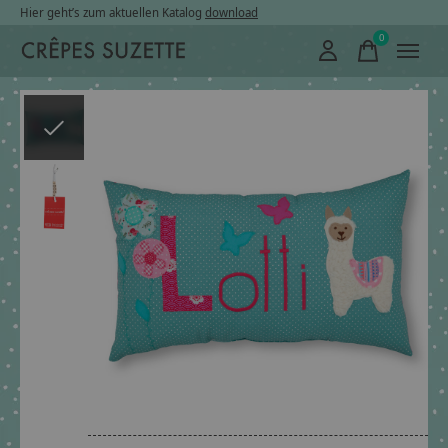
Hier geht’s zum aktuellen Katalog
download
0
items
Slideshow Items