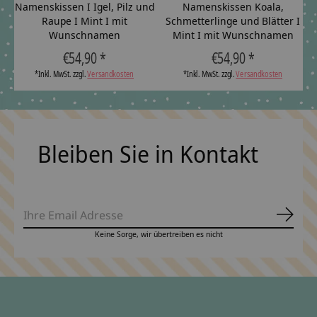
Namenskissen I Igel, Pilz und
Namenskissen Koala,
Raupe I Mint I mit
Schmetterlinge und Blätter I
Wunschnamen
Mint I mit Wunschnamen
€54,90 *
€54,90 *
*Inkl. MwSt. zzgl.
Versandkosten
*Inkl. MwSt. zzgl.
Versandkosten
Bleiben Sie in Kontakt
Abonn
Keine Sorge, wir übertreiben es nicht