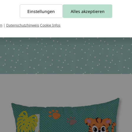
Tel.:
+49 221 2616939
Einstellungen
Alles akzeptieren
chen OEKO-TEX 100
um
|
Datenschutzhinweis
Cookie Infos