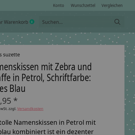
Konto
Wunschzettel
Vergleichen
hr Warenkorb
0
items
s suzette
enskissen mit Zebra und
ffe in Petrol, Schriftfarbe:
les Blau
,95 *
MwSt. zzgl.
Versandkosten
tolle Namenskissen in Petrol mit
blau kombiniert ist ein dezenter