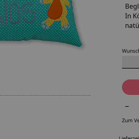
Begl
In K
natü
Wunsc
Meng
Zum Ve
Lieferzei