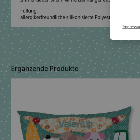
Füllung:
allergikerfreundliche silikonisierte Polyesterfaserbäll
Impress
Ergänzende Produkte
Carousel items