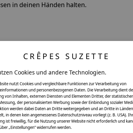
ssen in deinen Händen halten.
CRÊPES SUZETTE
utzen Cookies und andere Technologien.
Pflegehinweis:
Waschbar bei 30°C Schon
bsite nutzt Cookies und vergleichbare Funktionen zur Verarbeitung von
einformationen und personenbezogenen Daten. Die Verarbeitung dient de
Sicherheitshinweise:
g von Inhalten, externen Diensten und Elementen Dritter, der statistische
Die angehangenen Holzwür
Messung, der personalisierten Werbung sowie der Einbindung sozialer Medi
Angaben zum Hersteller:
ktion werden dabei Daten an Dritte weitergegeben und an Dritte in Länder
crêpes suzette GmbH & C
lt, in denen kein angemessenes Datenschutzniveau vorliegt (z. B. USA). Ih
Sülzburgstraße 108
ung ist freiwillig, für die Nutzung unserer Website nicht erforderlich und ka
50937 Köln
 über „Einstellungen“ widerrufen werden.
E-Mail:
info@crepes-suzet