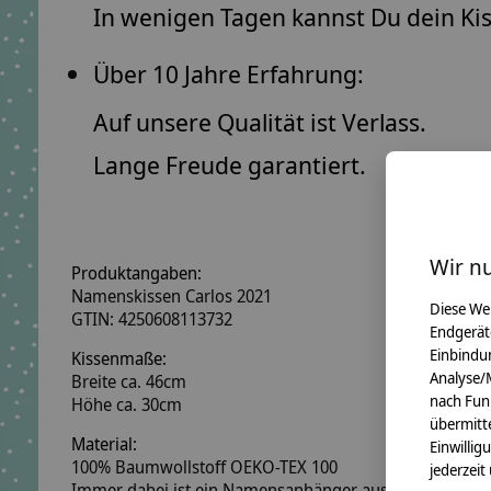
In wenigen Tagen kannst Du dein Ki
Über 10 Jahre Erfahrung:
Auf unsere Qualität ist Verlass.
Lange Freude garantiert.
Wir n
Produktangaben:
Namenskissen Carlos 2021
Diese We
GTIN: 4250608113732
Endgerät
Einbindun
Kissenmaße:
Analyse/
Breite ca. 46cm
nach Fun
Höhe ca. 30cm
übermitte
Material:
Einwillig
100% Baumwollstoff OEKO-TEX 100
jederzeit
Immer dabei ist ein Namensanhänger aus Holzwürfeln