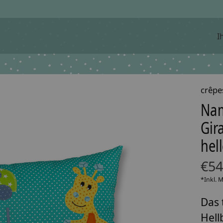
I
crêpe
Nam
Gira
hel
€54
*Inkl. 
Das 
Hell