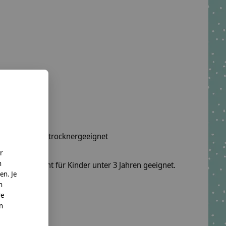
wäsche, nicht trocknergeeignet
r
n
fel sind nicht für Kinder unter 3 Jahren geeignet.
en. Je
n
o. KG
re
nn
te.net