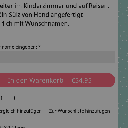
eiter im Kinderzimmer und auf Reisen.
öln-Sülz von Hand angefertigt -
rlich mit Wunschnamen.
hname eingeben:
*
In den Warenkorb
— €54,95
e:
rgleich hinzufügen
Zur Wunschliste hinzufügen
t: 8-10 Tage