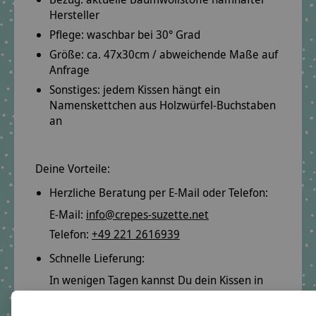
Hersteller
Pflege: waschbar bei
30° Grad
Größe: ca.
47x30cm
/ abweichende Maße auf
Anfrage
Sonstiges: jedem Kissen hängt ein
Namenskettchen
aus Holzwürfel-Buchstaben
an
Deine Vorteile:
Herzliche Beratung per E-Mail oder Telefon:
E-Mail:
info@crepes-suzette.net
Telefon:
+49 221 2616939
Schnelle Lieferung:
In wenigen Tagen kannst Du dein Kissen in
deinen Händen halten.