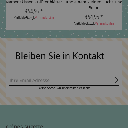
Namenskissen - Blütenblätter
und einem kleinen Fuchs und
Biene
€54,95 *
€54,95 *
*Inkl. MwSt. zzgl.
Versandkosten
*Inkl. MwSt. zzgl.
Versandkosten
Bleiben Sie in Kontakt
Abonn
Keine Sorge, wir übertreiben es nicht
crêpes suzette