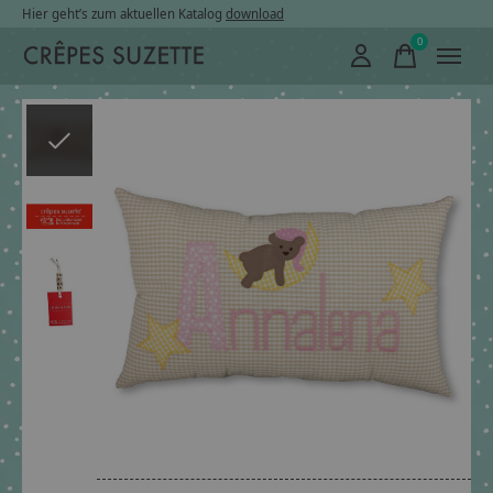
Hier geht’s zum aktuellen Katalog
download
0
items
Slideshow Items