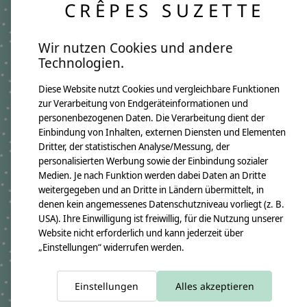
Über 10 Jahre Erfahrung:
CRÊPES SUZETTE
Auf unsere Qualität ist Verlass.
Lange Freude garantiert.
Wir nutzen Cookies und andere
Technologien.
Diese Website nutzt Cookies und vergleichbare Funktionen
Produktangaben:
Namenskissen Annalena 2021
zur Verarbeitung von Endgeräteinformationen und
GTIN: 4250608113640
personenbezogenen Daten. Die Verarbeitung dient der
Kissenmaße:
Einbindung von Inhalten, externen Diensten und Elementen
Breite ca. 46cm
Dritter, der statistischen Analyse/Messung, der
Höhe ca. 30cm
personalisierten Werbung sowie der Einbindung sozialer
Material:
100% Baumwollstoff OEKO-TEX 100
Medien. Je nach Funktion werden dabei Daten an Dritte
Immer dabei ist ein Namensanhänger aus Holzwürfeln
weitergegeben und an Dritte in Ländern übermittelt, in
Füllung:
denen kein angemessenes Datenschutzniveau vorliegt (z. B.
allergikerfreundliche silikonisierte Polyesterfaserbällchen OEKO-TEX
USA). Ihre Einwilligung ist freiwillig, für die Nutzung unserer
100
Website nicht erforderlich und kann jederzeit über
Pflegehinweis:
Waschbar bei 30°C Schonwäsche, nicht trocknergeeignet
„Einstellungen“ widerrufen werden.
Sicherheitshinweise:
Die angehangenen Holzwürfel sind nicht für Kinder unter 3 Jahren
geeignet.
Einstellungen
Alles akzeptieren
Angaben zum Hersteller: