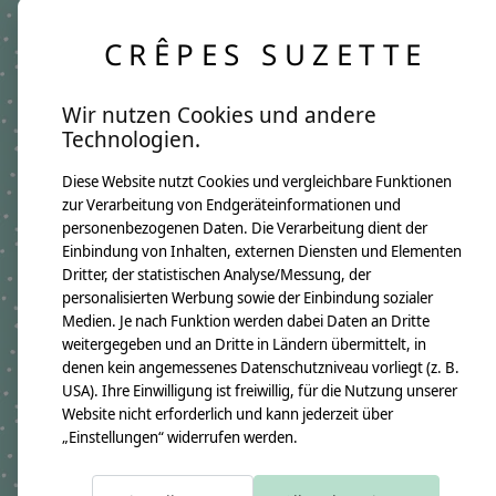
Hinweis zur individuellen Anfertigung:
Jedes Namenskissen wird individuell für dich
CRÊPES SUZETTE
angefertigt. Da wir ausgewählte Stoffe saisonal
einkaufen, kann es vereinzelt zu leichten
Wir nutzen Cookies und andere
Abweichungen bei einzelnen Stoffdetails
Technologien.
kommen. Genau das macht jedes Kissen zu einem
besonderen Unikat mit eigenem Charme.
Diese Website nutzt Cookies und vergleichbare Funktionen
Produktangaben:
zur Verarbeitung von Endgeräteinformationen und
Namenskissen Linus
personenbezogenen Daten. Die Verarbeitung dient der
GTIN:
4250608121553
Einbindung von Inhalten, externen Diensten und Elementen
Kissenmaße:
Dritter, der statistischen Analyse/Messung, der
Breite ca. 46cm
Höhe ca. 30cm
personalisierten Werbung sowie der Einbindung sozialer
Material:
Medien. Je nach Funktion werden dabei Daten an Dritte
100% Baumwollstoff OEKO-TEX 100
weitergegeben und an Dritte in Ländern übermittelt, in
Immer dabei ist ein Namensanhänger aus Holzwürfeln
denen kein angemessenes Datenschutzniveau vorliegt (z. B.
Füllung:
USA). Ihre Einwilligung ist freiwillig, für die Nutzung unserer
allergikerfreundliche silikonisierte Polyesterfaserbällchen OEKO-TEX
100
Website nicht erforderlich und kann jederzeit über
Pflegehinweis:
„Einstellungen“ widerrufen werden.
Waschbar bei 30°C Schonwäsche, nicht trocknergeeignet
Sicherheitshinweise:
Die angehängten Holzwürfel sind nicht für Kinder unter 3 Jahren