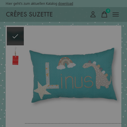
Hier geht’s zum aktuellen Katalog
download
0
items
Slideshow Items