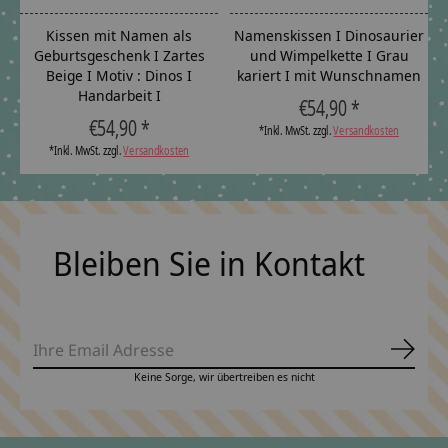
Kissen mit Namen als
Namenskissen I Dinosaurier
Geburtsgeschenk I Zartes
und Wimpelkette I Grau
Beige I Motiv : Dinos I
kariert I mit Wunschnamen
Handarbeit I
€54,90 *
€54,90 *
*Inkl. MwSt. zzgl.
Versandkosten
*Inkl. MwSt. zzgl.
Versandkosten
Bleiben Sie in Kontakt
Abonn
Keine Sorge, wir übertreiben es nicht