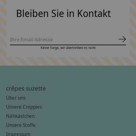
Bleiben Sie in Kontakt
Abonn
Keine Sorge, wir übertreiben es nicht
crêpes suzette
Über uns
Unsere Creppies
Nähkästchen
Unsere Stoffe
Impressum