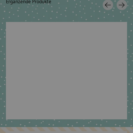
Ergänzende Produkte
Carousel items
Tasche für
Geschwisterschultüte
Geschwistersch
Stoffschultüten ,
passend zu Step by
aus Stoff mit
Regenschutz für die
Step Black Cat Chiko
grau, schw
Schultüte
€39,90 *
€39,90 
€6,09 *
*Inkl. MwSt. zzgl.
*Inkl. MwSt. zzg
Versandkosten
Versandkoste
*Inkl. MwSt. zzgl.
Versandkosten