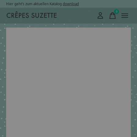
Hier geht’s zum aktuellen Katalog
download
0
items