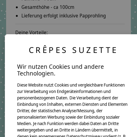
Gesamthöhe - ca 100cm
Lieferung erfolgt inklusive Papprohling
Deine Vorteile:
Herzliche Beratung per E-Mail oder Telefon:
CRÊPES SUZETTE
E-Mail:
info@crepes-suzette.net
Telefon:
+49 221 2616939
Wir nutzen Cookies und andere
Schnelle Lieferung:
Technologien.
In wenigen Tagen kannst Du deine Schultüte in
Diese Website nutzt Cookies und vergleichbare Funktionen
deinen Händen halten.
zur Verarbeitung von Endgeräteinformationen und
Über 10 Jahre Erfahrung:
personenbezogenen Daten. Die Verarbeitung dient der
Einbindung von Inhalten, externen Diensten und Elementen
Auf unsere Qualität ist Verlass.
Dritter, der statistischen Analyse/Messung, der
Lange Freude garantiert.
personalisierten Werbung sowie der Einbindung sozialer
Medien. Je nach Funktion werden dabei Daten an Dritte
weitergegeben und an Dritte in Ländern übermittelt, in
denen kein angemessenes Datenschutzniveau vorliegt (z. B.
Produktangaben: