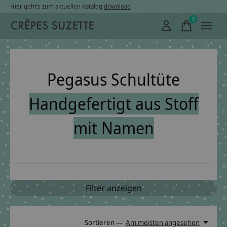
Hier geht’s zum aktuellen Katalog
download
0
items
Pegasus Schultüte
Handgefertigt aus Stoff
mit Namen
Filter anzeigen
Sortieren —
Am meisten angesehen