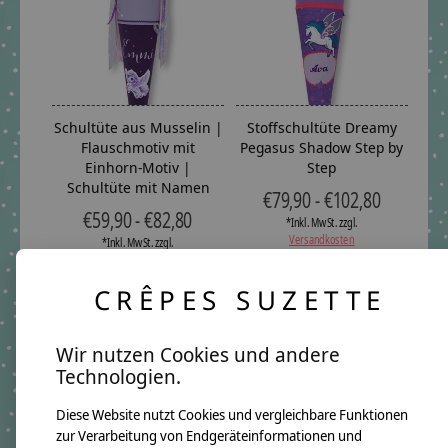
Schultüte aus Musselin |
Stoffschultüte Dreamy
Flauschmotiv mit
Pegasus Shadow Step by
Einhorn-Motiv |
Step
Schultüte mit Namen
€79,90 - €102,80
€59,90 - €82,80
*Inkl. MwSt. zzgl.
Versandkosten
*Inkl. MwSt. zzgl.
Versandkosten
CRÊPES SUZETTE
Wir nutzen Cookies und andere
Technologien.
Diese Website nutzt Cookies und vergleichbare Funktionen
zur Verarbeitung von Endgeräteinformationen und