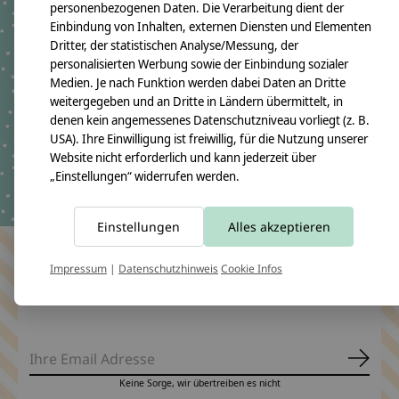
personenbezogenen Daten. Die Verarbeitung dient der
Einbindung von Inhalten, externen Diensten und Elementen
Schultüte aus Stoff
Dritter, der statistischen Analyse/Messung, der
schwarz, grün gold mit
personalisierten Werbung sowie der Einbindung sozialer
Pegasus für Jungen
Medien. Je nach Funktion werden dabei Daten an Dritte
€69,90 - €92,80
weitergegeben und an Dritte in Ländern übermittelt, in
denen kein angemessenes Datenschutzniveau vorliegt (z. B.
*Inkl. MwSt. zzgl.
Versandkosten
USA). Ihre Einwilligung ist freiwillig, für die Nutzung unserer
Website nicht erforderlich und kann jederzeit über
„Einstellungen“ widerrufen werden.
Einstellungen
Alles akzeptieren
Impressum
|
Datenschutzhinweis
Cookie Infos
Bleiben Sie in Kontakt
Abonn
Keine Sorge, wir übertreiben es nicht