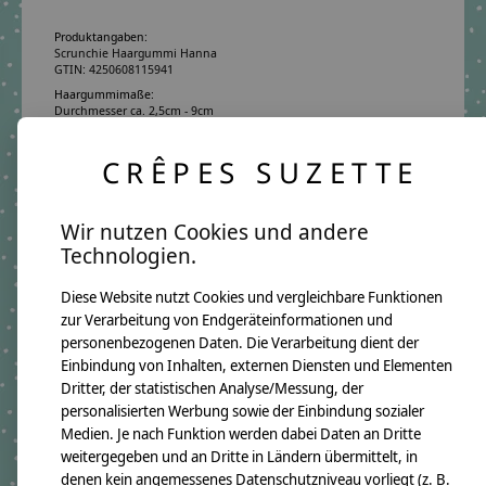
Produktangaben:
Scrunchie Haargummi Hanna
GTIN: 4250608115941
Haargummimaße:
Durchmesser ca. 2,5cm - 9cm
Material:
100% Baumwollstoff OEKO-TEX 100
CRÊPES SUZETTE
Latex-Polyesterband
Pflegehinweis:
Waschbar bei 30°C Schonwäsche, nicht trocknergeeignet
Wir nutzen Cookies und andere
Sicherheitshinweise:
Technologien.
keine
Angaben zum Hersteller:
crêpes suzette GmbH & Co. KG
Diese Website nutzt Cookies und vergleichbare Funktionen
Sülzburgstraße 108
zur Verarbeitung von Endgeräteinformationen und
50937 Köln
personenbezogenen Daten. Die Verarbeitung dient der
E-Mail:
info@crepes-suzette.net
Tel.:
+49 221 2616939
Einbindung von Inhalten, externen Diensten und Elementen
Dritter, der statistischen Analyse/Messung, der
personalisierten Werbung sowie der Einbindung sozialer
Medien. Je nach Funktion werden dabei Daten an Dritte
Ergänzende Produkte
weitergegeben und an Dritte in Ländern übermittelt, in
denen kein angemessenes Datenschutzniveau vorliegt (z. B.