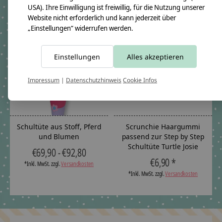
Carousel items
USA). Ihre Einwilligung ist freiwillig, für die Nutzung unserer
Website nicht erforderlich und kann jederzeit über
„Einstellungen“ widerrufen werden.
Einstellungen
Alles akzeptieren
Impressum
|
Datenschutzhinweis
Cookie Infos
Schultüte aus Stoff, Pferd
Scrunchie Haargummi
und Blumen
passend zur Step by Step
Schultüte Turtle Josie
€69,90 - €92,80
€6,90 *
*Inkl. MwSt. zzgl.
Versandkosten
*Inkl. MwSt. zzgl.
Versandkosten