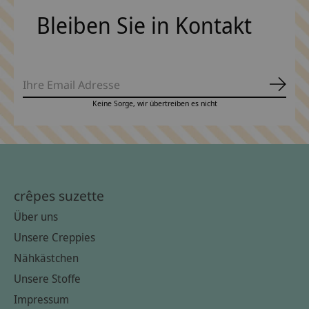
Bleiben Sie in Kontakt
Abonn
Keine Sorge, wir übertreiben es nicht
crêpes suzette
Über uns
Unsere Creppies
Nähkästchen
Unsere Stoffe
Impressum