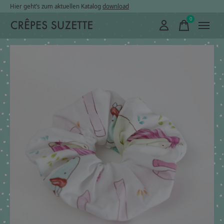
Hier geht’s zum aktuellen Katalog
download
0
items
Slideshow Items