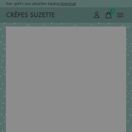
Hier geht’s zum aktuellen Katalog
download
0
items