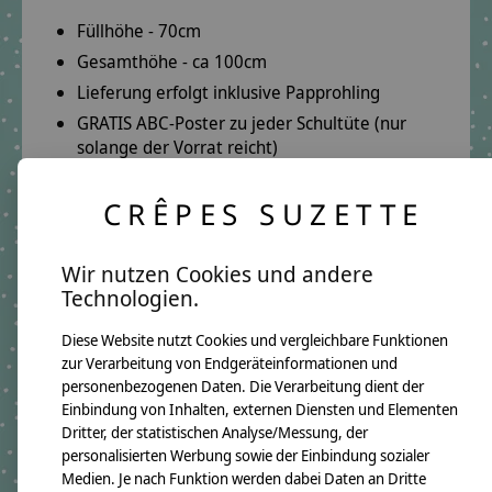
Füllhöhe - 70cm
Gesamthöhe - ca 100cm
Lieferung erfolgt inklusive Papprohling
GRATIS
ABC-Poster zu jeder Schultüte (nur
solange der Vorrat reicht)
CRÊPES SUZETTE
Deine Vorteile:
Herzliche Beratung per E-Mail oder Telefon:
Wir nutzen Cookies und andere
E-Mail:
info@crepes-suzette.net
Technologien.
Telefon:
+49 221 2616939
Diese Website nutzt Cookies und vergleichbare Funktionen
Schnelle Lieferung:
zur Verarbeitung von Endgeräteinformationen und
In wenigen Tagen kannst Du deine Schultüte in
personenbezogenen Daten. Die Verarbeitung dient der
deinen Händen halten.
Einbindung von Inhalten, externen Diensten und Elementen
Dritter, der statistischen Analyse/Messung, der
Über 10 Jahre Erfahrung:
personalisierten Werbung sowie der Einbindung sozialer
Auf unsere Qualität ist Verlass.
Medien. Je nach Funktion werden dabei Daten an Dritte