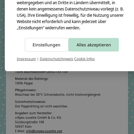
weitergegeben und an Dritte in Ländern übermittelt, in
Lange Freude garantiert.
denen kein angemessenes Datenschutzniveau vorliegt (z. B.
USA). Ihre Einwilligung ist freiwillig, für die Nutzung unserer
Website nicht erforderlich und kann jederzeit über
Produktangaben:
„Einstellungen“ widerrufen werden.
Schultüte Hanna 2022
GTIN: 4250608116269
Bezugsmaß:
Höhe ca.100cm
Einstellungen
Alles akzeptieren
Rohlingmaß:
Höhe 70cm
Impressum
|
Datenschutzhinweis
Cookie Infos
Durchmesser ca. 18cm
Bezugmaterial:
100% Baumwollstoff OEKO-TEX 100
Material des Rohlings:
100% Pappe
Pflegehinweis:
Waschbar bei 30°C Schonwäsche, nicht trocknergeeignet
Sicherheitshinweise:
Der Papprohling ist nicht waschbar.
Angaben zum Hersteller:
crêpes suzette GmbH & Co. KG
Sülzburgstraße 108
50937 Köln
E-Mail:
info@crepes-suzette.net