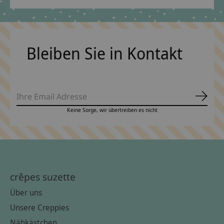
Bleiben Sie in Kontakt
Abonn
Keine Sorge, wir übertreiben es nicht
crêpes suzette
Über uns
Unsere Creppies
Nähkästchen