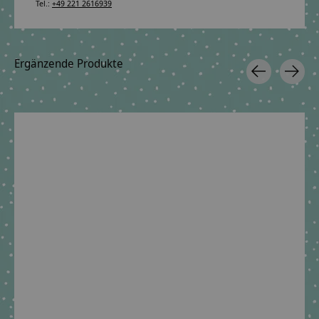
Tel.:
+49 221 2616939
Ergänzende Produkte
Carousel items
Geschwisterschultüte
Scrunchie Haargummi
Stoffschultü
aus Stoff Blumen mit
passend zur Schultüte
Tasche
Wunschnamen
€4,09 *
€6,09 *
€39,90 *
*Inkl. MwSt. zzgl.
*Inkl. MwSt. zzg
Versandkosten
Versandkoste
*Inkl. MwSt. zzgl.
Versandkosten