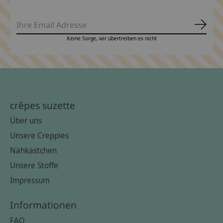
Abonn
Keine Sorge, wir übertreiben es nicht
crêpes suzette
Über uns
Unsere Creppies
Nähkästchen
Unsere Stoffe
Impressum
Informationen
FAQ