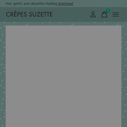
Hier geht’s zum aktuellen Katalog
download
0
items