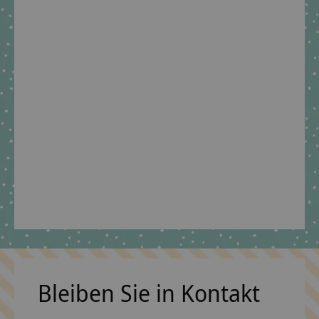
Geschwisterschultüte
Schultütenständer in
passend zu Step by
kraftvollen Farben,
Step Dino Targo
Ständer für
Stoffschultüte
€39,90 *
€14,90 *
*Inkl. MwSt. zzgl.
Versandkosten
*Inkl. MwSt. zzgl.
Versandkosten
Bleiben Sie in Kontakt