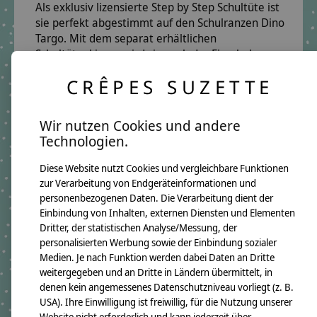
Als
exklusiv lizensierte Step by Step Schultüte
ist
sie
perfekt abgestimmt auf den Schulranzen Dino
Targo
. Mit dem separat erhältlichen
Schultütenkissen
wird sie nach der Einschulung zu
einem
kuscheligen Erinnerungsstück
, das lange
CRÊPES SUZETTE
Freude bereitet.
Farben & Design:
Verschiedene Grüntöne –
Wir nutzen Cookies und andere
kräftig, lebendig und kindgerecht gestaltet.
Technologien.
Perfekt für die
Einschulung 2026
– eine
personalisierte Schultüte mit Dinosaurier
,
Diese Website nutzt Cookies und vergleichbare Funktionen
handgefertigt in Köln und nur bei uns exklusiv
zur Verarbeitung von Endgeräteinformationen und
erhältlich!
personenbezogenen Daten. Die Verarbeitung dient der
Einbindung von Inhalten, externen Diensten und Elementen
Dritter, der statistischen Analyse/Messung, der
personalisierten Werbung sowie der Einbindung sozialer
Produktangaben:
Schultüte Dino Targo
Medien. Je nach Funktion werden dabei Daten an Dritte
GTIN:
4250608120778
weitergegeben und an Dritte in Ländern übermittelt, in
Bezugsmaß:
denen kein angemessenes Datenschutzniveau vorliegt (z. B.
Höhe ca.100cm
USA). Ihre Einwilligung ist freiwillig, für die Nutzung unserer
Rohlingmaß:
Website nicht erforderlich und kann jederzeit über
Höhe 70cm