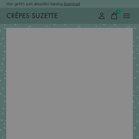
Hier geht’s zum aktuellen Katalog
download
0
items