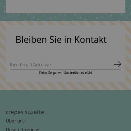
*Inkl. MwSt. zzgl.
Versandkosten
Bleiben Sie in Kontakt
Abonn
Keine Sorge, wir übertreiben es nicht
crêpes suzette
Über uns
Unsere Creppies