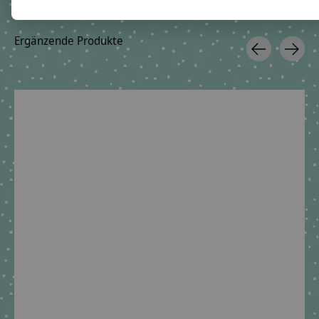
Ergänzende Produkte
Carousel items
Stoffschultüte Dino
Targo • Handgenäht &
personalisiert mit
Dinosaurier, lizensiert
durch Step by Step
Dino Targo
€89,90 *