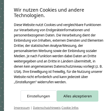
Wir nutzen Cookies und andere
Produktangaben:
Technologien.
Geschwistertüte Nino 2026
GTIN: 4250608120969
Diese Website nutzt Cookies und vergleichbare Funktionen
Bezugsmaß:
Höhe ca.50cm
zur Verarbeitung von Endgeräteinformationen und
Rohlingmaß:
personenbezogenen Daten. Die Verarbeitung dient der
Höhe 35cm
Einbindung von Inhalten, externen Diensten und Elementen
Durchmesser ca. 11cm
Dritter, der statistischen Analyse/Messung, der
Bezugmaterial:
personalisierten Werbung sowie der Einbindung sozialer
100% Baumwollstoff OEKO-TEX 100
Medien. Je nach Funktion werden dabei Daten an Dritte
Material des Rohlings:
weitergegeben und an Dritte in Ländern übermittelt, in
100% Pappe
denen kein angemessenes Datenschutzniveau vorliegt (z. B.
Pflegehinweis:
Waschbar bei 30°C Schonwäsche, nicht trocknergeeignet
USA). Ihre Einwilligung ist freiwillig, für die Nutzung unserer
Website nicht erforderlich und kann jederzeit über
Sicherheitshinweise:
Der Papprohling ist nicht waschbar.
„Einstellungen“ widerrufen werden.
Angaben zum Hersteller:
crêpes suzette GmbH & Co. KG
Sülzburgstraße 108
Einstellungen
Alles akzeptieren
50937 Köln
E-Mail:
info@crepes-suzette.net
Tel.:
+49 221 2616939
Impressum
|
Datenschutzhinweis
Cookie Infos