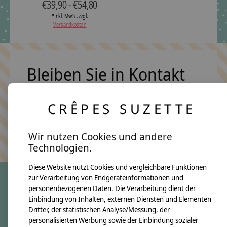
€39,90 - €54,80
*Inkl. MwSt. zzgl.
Versandkosten
Bleiben Sie in Kontakt
CRÊPES SUZETTE
Abonn
Keine Sorge, wir übertreiben es nicht
Wir nutzen Cookies und andere
Technologien.
Diese Website nutzt Cookies und vergleichbare Funktionen
zur Verarbeitung von Endgeräteinformationen und
personenbezogenen Daten. Die Verarbeitung dient der
crêpes suzette
Einbindung von Inhalten, externen Diensten und Elementen
Dritter, der statistischen Analyse/Messung, der
Über uns
personalisierten Werbung sowie der Einbindung sozialer