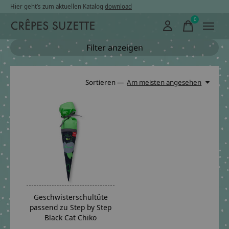
Hier geht’s zum aktuellen Katalog
download
0
items
Filter anzeigen
Sortieren —
Am meisten angesehen
Geschwisterschultüte
passend zu Step by Step
Black Cat Chiko