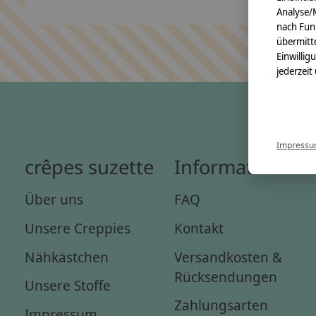
Analyse/
nach Fun
übermitte
Einwillig
jederzeit
Impress
crêpes suzette
Informationen
Über uns
FAQ
Unsere Creppies
Kontakt
Nähkästchen
Versandkosten &
Rücksendungen
Unsere Stoffe
Zahlungsarten
Impressum