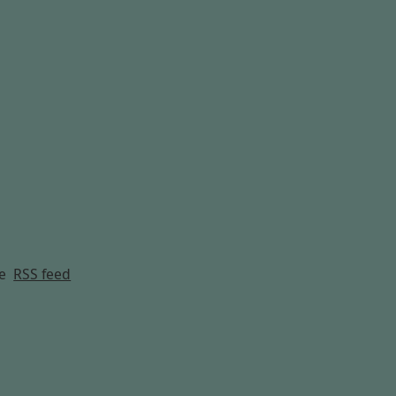
g
e
RSS feed