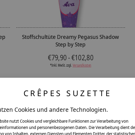
tep
Stoffschultüte Dreamy Pegasus Shadow
Step by Step
€79,90 - €102,80
*Inkl. MwSt. zzgl.
Versandkosten
CRÊPES SUZETTE
utzen Cookies und andere Technologien.
ntakt
bsite nutzt Cookies und vergleichbare Funktionen zur Verarbeitung von
einformationen und personenbezogenen Daten. Die Verarbeitung dient de
g von Inhalten, externen Diensten und Elementen Dritter, der statistische