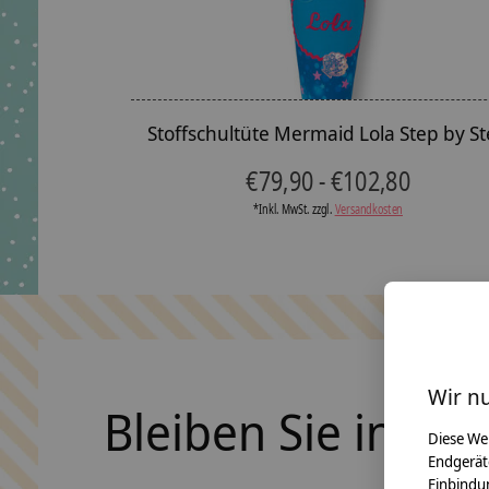
Stoffschultüte Mermaid Lola Step by S
€79,90 - €102,80
*Inkl. MwSt. zzgl.
Versandkosten
Wir n
Bleiben Sie in Ko
Diese We
Endgerät
Einbindun