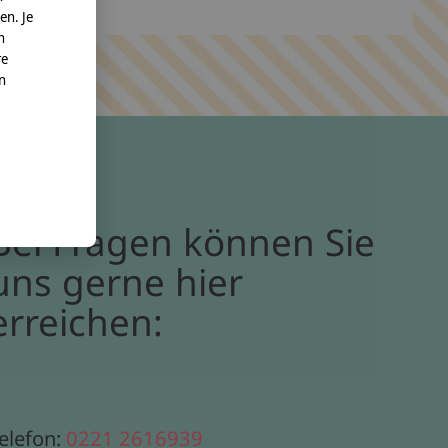
en. Je
n
re
nn
Bei Fragen können Sie
uns gerne hier
erreichen:
elefon:
0221 2616939