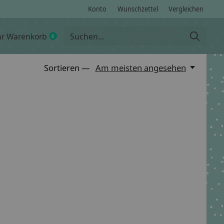
Konto
Wunschzettel
Vergleichen
hr Warenkorb
0
items
Sortieren —
Am meisten angesehen