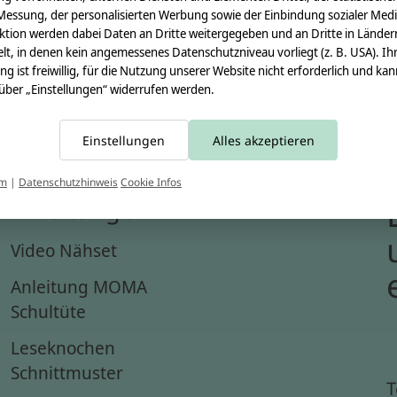
Messung, der personalisierten Werbung sowie der Einbindung sozialer Medi
ktion werden dabei Daten an Dritte weitergegeben und an Dritte in Länder
lt, in denen kein angemessenes Datenschutzniveau vorliegt (z. B. USA). Ih
ung ist freiwillig, für die Nutzung unserer Website nicht erforderlich und ka
 über „Einstellungen“ widerrufen werden.
Einstellungen
Alles akzeptieren
um
|
Datenschutzhinweis
Cookie Infos
Anleitungen
Video Nähset
Anleitung MOMA
Schultüte
Leseknochen
Schnittmuster
T