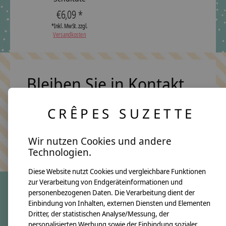
€6,09 *
*Inkl. MwSt. zzgl.
Versandkosten
Bleiben Sie in Kontakt
CRÊPES SUZETTE
Abonn
Wir nutzen Cookies und andere
Keine Sorge, wir übertreiben es nicht
Technologien.
Diese Website nutzt Cookies und vergleichbare Funktionen
zur Verarbeitung von Endgeräteinformationen und
personenbezogenen Daten. Die Verarbeitung dient der
Einbindung von Inhalten, externen Diensten und Elementen
crêpes suzette
Dritter, der statistischen Analyse/Messung, der
Über uns
personalisierten Werbung sowie der Einbindung sozialer