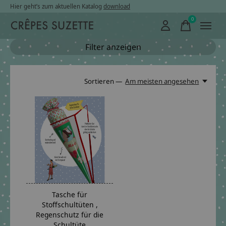
Hier geht’s zum aktuellen Katalog
download
0
items
Filter anzeigen
Sortieren —
Am meisten angesehen
Tasche für
Stoffschultüten ,
Regenschutz für die
Schultüte