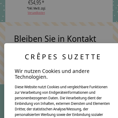
€54,95 *
*Inkl. MwSt. zzgl.
Versandkosten
Bleiben Sie in Kontakt
CRÊPES SUZETTE
Abonn
Keine Sorge, wir übertreiben es nicht
Wir nutzen Cookies und andere
Technologien.
Diese Website nutzt Cookies und vergleichbare Funktionen
zur Verarbeitung von Endgeräteinformationen und
personenbezogenen Daten. Die Verarbeitung dient der
crêpes suzette
Einbindung von Inhalten, externen Diensten und Elementen
Dritter, der statistischen Analyse/Messung, der
Über uns
personalisierten Werbung sowie der Einbindung sozialer