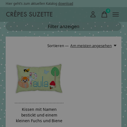
Hier geht’s zum aktuellen Katalog
download
0
items
Filter anzeigen
Sortieren —
Am meisten angesehen
Kissen mit Namen
bestickt und einem
kleinen Fuchs und Biene