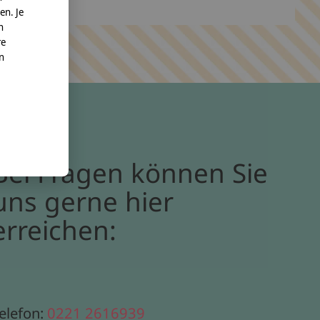
en. Je
n
re
nn
Bei Fragen können Sie
uns gerne hier
erreichen:
elefon:
0221 2616939