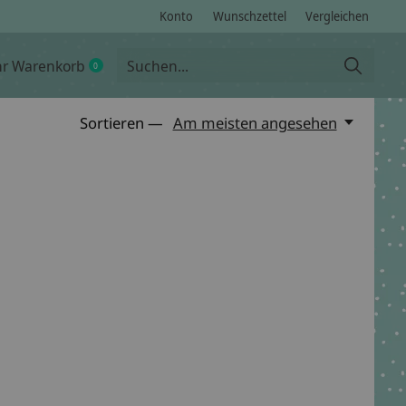
Konto
Wunschzettel
Vergleichen
hr Warenkorb
0
items
Sortieren —
Am meisten angesehen