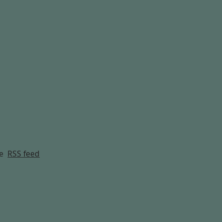
g
e
RSS feed