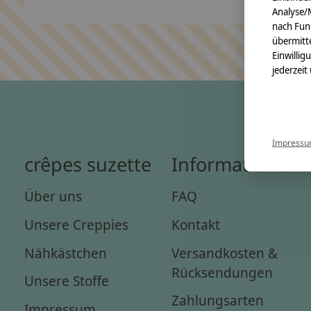
Analyse/
nach Fun
übermitte
Einwillig
jederzeit
Impress
crêpes suzette
Informationen
Über uns
FAQ
Unsere Creppies
Kontakt
Nähkästchen
Versandkosten &
Rücksendungen
Unsere Stoffe
Zahlungsarten
Impressum