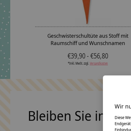
Geschwisterschultüte aus Stoff mit
Raumschiff und Wunschnamen
€39,90 - €56,80
*Inkl. MwSt. zzgl.
Versandkosten
Wir n
Bleiben Sie in Ko
Diese We
Endgerät
Einbindun