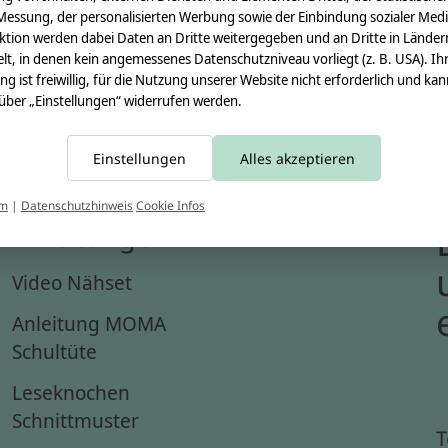
Messung, der personalisierten Werbung sowie der Einbindung sozialer Medi
ktion werden dabei Daten an Dritte weitergegeben und an Dritte in Länder
lt, in denen kein angemessenes Datenschutzniveau vorliegt (z. B. USA). Ih
ung ist freiwillig, für die Nutzung unserer Website nicht erforderlich und ka
 über „Einstellungen“ widerrufen werden.
Einstellungen
Alles akzeptieren
um
|
Datenschutzhinweis
Cookie Infos
Anleitungen
Video Nähset
Anleitung MOMA
Schultüte
Leseknochen
Schnittmuster
T