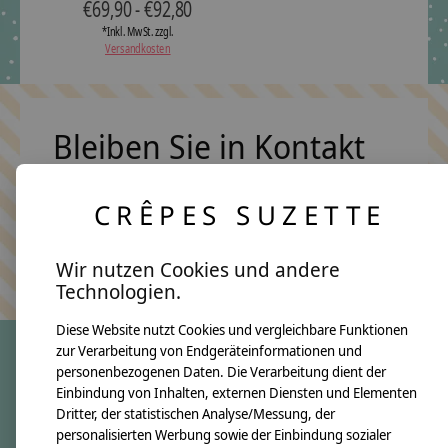
€69,90 - €92,80
*Inkl. MwSt. zzgl.
Versandkosten
Bleiben Sie in Kontakt
CRÊPES SUZETTE
Abonn
Keine Sorge, wir übertreiben es nicht
Wir nutzen Cookies und andere
Technologien.
Diese Website nutzt Cookies und vergleichbare Funktionen
zur Verarbeitung von Endgeräteinformationen und
personenbezogenen Daten. Die Verarbeitung dient der
crêpes suzette
Einbindung von Inhalten, externen Diensten und Elementen
Dritter, der statistischen Analyse/Messung, der
Über uns
personalisierten Werbung sowie der Einbindung sozialer