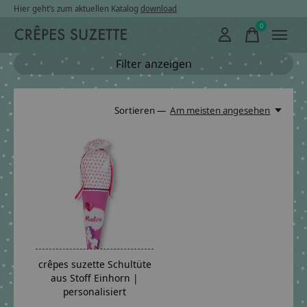
Hier geht’s zum aktuellen Katalog
download
0
items
Filter anzeigen
Sortieren —
Am meisten angesehen
crêpes suzette Schultüte
aus Stoff Einhorn |
personalisiert