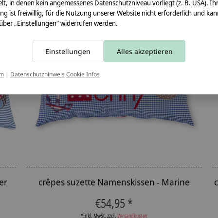
lt, in denen kein angemessenes Datenschutzniveau vorliegt (z. B. USA). Ih
ung ist freiwillig, für die Nutzung unserer Website nicht erforderlich und ka
 über „Einstellungen“ widerrufen werden.
Einstellungen
Alles akzeptieren
um
|
Datenschutzhinweis
Cookie Infos
er
crêpes suzette Namenskissen - Marine
€54,95 *
*Inkl. MwSt. zzgl.
Versandkosten