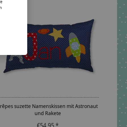
re
nn
crêpes suzette Namenskissen mit Astronaut
und Rakete
€54,95 *