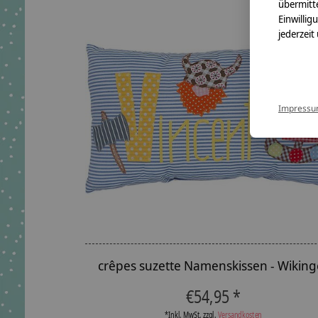
übermitte
Einwillig
jederzeit
Impress
crêpes suzette Namenskissen - Wiking
€54,95 *
*Inkl. MwSt. zzgl.
Versandkosten