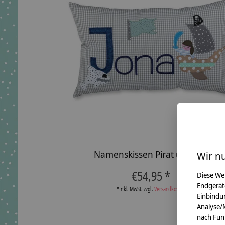
Namenskissen Pirat und Hai
Wir n
€54,95 *
Diese We
Endgerät
*Inkl. MwSt. zzgl.
Versandkosten
Einbindun
Analyse/
nach Fun