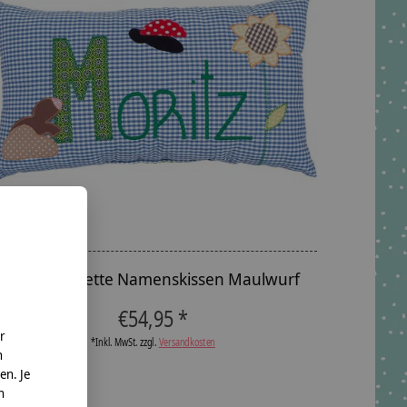
crêpes suzette Namenskissen Maulwurf
€54,95 *
r
*Inkl. MwSt. zzgl.
Versandkosten
n
en. Je
n