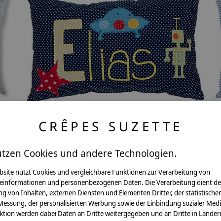
CRÊPES SUZETTE
crêpes suzette Namenskissen mit Roboter
utzen Cookies und andere Technologien.
€54,95 *
bsite nutzt Cookies und vergleichbare Funktionen zur Verarbeitung von
einformationen und personenbezogenen Daten. Die Verarbeitung dient de
*Inkl. MwSt. zzgl.
Versandkosten
g von Inhalten, externen Diensten und Elementen Dritter, der statistische
Messung, der personalisierten Werbung sowie der Einbindung sozialer Medi
ktion werden dabei Daten an Dritte weitergegeben und an Dritte in Länder