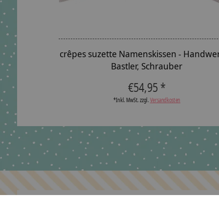
crêpes suzette Namenskissen - Handwer
Bastler, Schrauber
€54,95 *
*Inkl. MwSt. zzgl.
Versandkosten