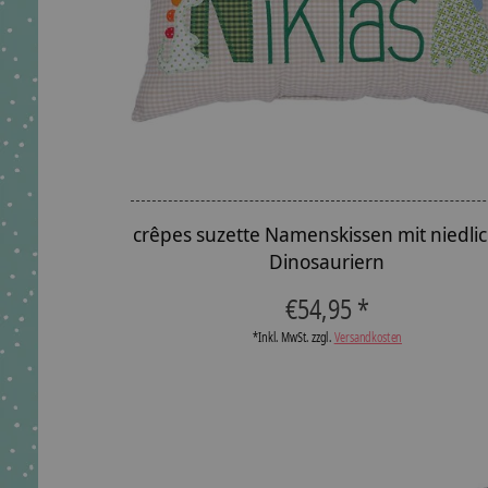
crêpes suzette Namenskissen mit niedli
Dinosauriern
€54,95 *
*Inkl. MwSt. zzgl.
Versandkosten