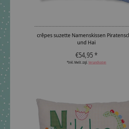
crêpes suzette Namenskissen Piratensch
und Hai
€54,95 *
*Inkl. MwSt. zzgl.
Versandkosten