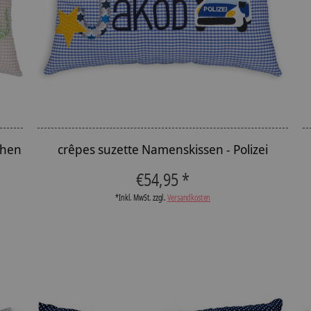
chen
crêpes suzette Namenskissen - Polizei
€54,95 *
*Inkl. MwSt. zzgl.
Versandkosten