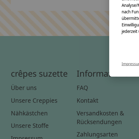
Analyse/
nach Fun
übermitte
Einwillig
jederzeit
Impress
crêpes suzette
Informationen
Über uns
FAQ
Unsere Creppies
Kontakt
Nähkästchen
Versandkosten &
Rücksendungen
Unsere Stoffe
Zahlungsarten
Impressum