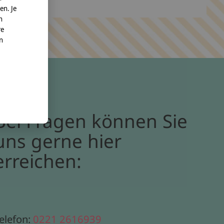
en. Je
n
re
nn
Bei Fragen können Sie
uns gerne hier
erreichen:
elefon:
0221 2616939