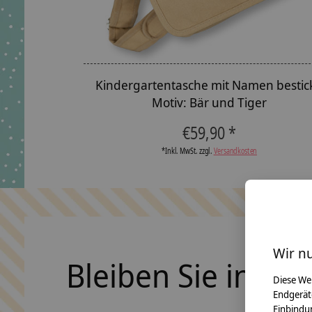
Kindergartentasche mit Namen bestick
Motiv: Bär und Tiger
€59,90 *
*Inkl. MwSt. zzgl.
Versandkosten
Wir n
Bleiben Sie in Ko
Diese We
Endgerät
Einbindun