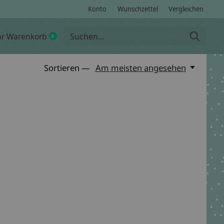
Konto
Wunschzettel
Vergleichen
hr Warenkorb
0
items
Sortieren —
Am meisten angesehen