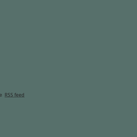
g
e
RSS feed