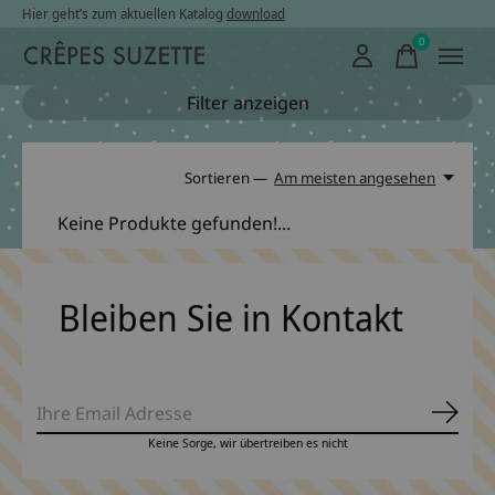
Hier geht’s zum aktuellen Katalog
download
0
items
Filter anzeigen
Sortieren —
Am meisten angesehen
Keine Produkte gefunden!...
Bleiben Sie in Kontakt
Abonn
Keine Sorge, wir übertreiben es nicht