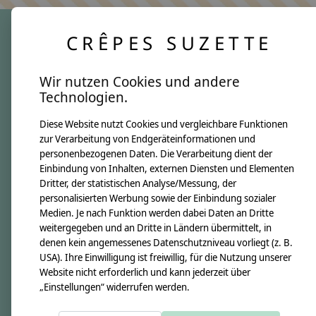
CRÊPES SUZETTE
crêpes suzette
Wir nutzen Cookies und andere
Über uns
Technologien.
Unsere Creppies
Diese Website nutzt Cookies und vergleichbare Funktionen
Nähkästchen
zur Verarbeitung von Endgeräteinformationen und
Unsere Stoffe
personenbezogenen Daten. Die Verarbeitung dient der
Impressum
Einbindung von Inhalten, externen Diensten und Elementen
Dritter, der statistischen Analyse/Messung, der
personalisierten Werbung sowie der Einbindung sozialer
Informationen
Medien. Je nach Funktion werden dabei Daten an Dritte
FAQ
weitergegeben und an Dritte in Ländern übermittelt, in
denen kein angemessenes Datenschutzniveau vorliegt (z. B.
Kontakt
USA). Ihre Einwilligung ist freiwillig, für die Nutzung unserer
Versandkosten & Rücksendungen
Website nicht erforderlich und kann jederzeit über
„Einstellungen“ widerrufen werden.
Zahlungsarten
AGB