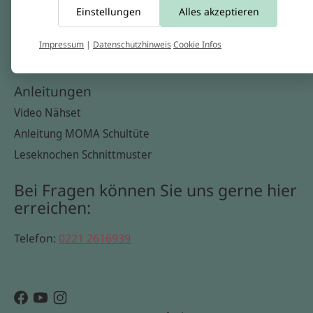
Einstellungen
Alles akzeptieren
Widerrufsbelehrung
Datenschutzerklärung
Impressum
|
Datenschutzhinweis
Cookie Infos
Cookie Infos
Anleitungen
Video Nähset
Anleitung MOMA Schultüte
Leseknochen Schnittmuster
Bei Fragen können Sie uns gerne hier
erreichen:
Telefon:
0221 2616939