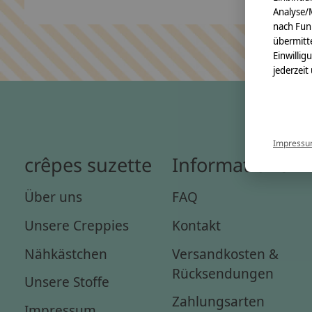
Analyse/
nach Fun
übermitte
Einwillig
jederzeit
Impress
crêpes suzette
Informationen
Über uns
FAQ
Unsere Creppies
Kontakt
Nähkästchen
Versandkosten &
Rücksendungen
Unsere Stoffe
Zahlungsarten
Impressum