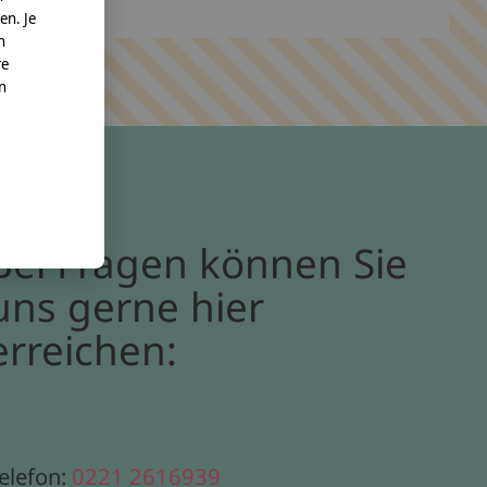
en. Je
n
re
nn
Bei Fragen können Sie
uns gerne hier
erreichen:
elefon:
0221 2616939