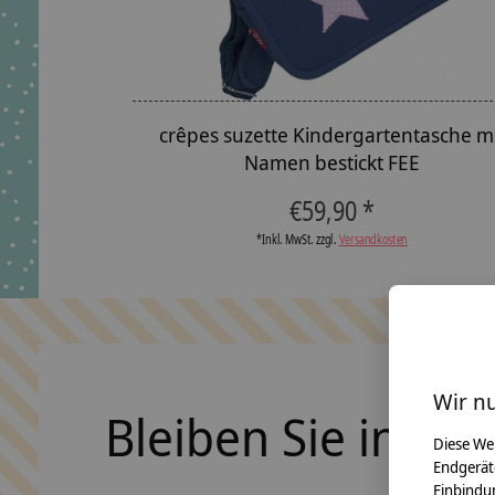
crêpes suzette Kindergartentasche m
Namen bestickt FEE
€59,90 *
*Inkl. MwSt. zzgl.
Versandkosten
Wir n
Bleiben Sie in Ko
Diese We
Endgerät
Einbindun