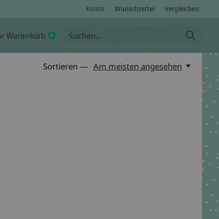
Konto
Wunschzettel
Vergleichen
hr Warenkorb
0
items
Sortieren —
Am meisten angesehen