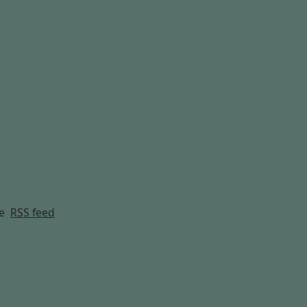
g
e
RSS feed