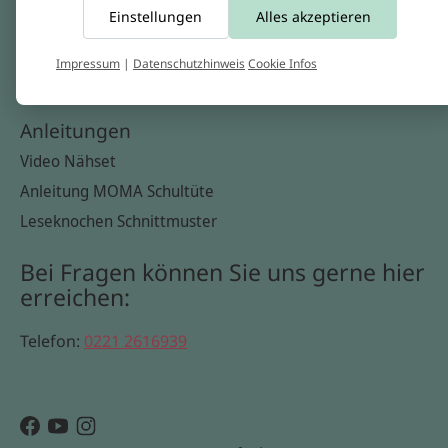
Einstellungen
Alles akzeptieren
Widerrufsbelehrung
Datenschutzerklärung
Impressum
|
Datenschutzhinweis
Cookie Infos
Cookie Infos
Anleitungen
Video Nähset
Anleitung MOMA Schultüte
Leseknochen Schnittmuster
Bei Fragen können Sie uns gerne hier
erreichen:
Telefon:
0221 2616939