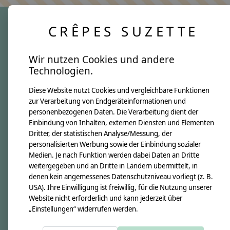
CRÊPES SUZETTE
crêpes suzette
Wir nutzen Cookies und andere
Über uns
Technologien.
Unsere Creppies
Diese Website nutzt Cookies und vergleichbare Funktionen
Nähkästchen
zur Verarbeitung von Endgeräteinformationen und
Unsere Stoffe
personenbezogenen Daten. Die Verarbeitung dient der
Impressum
Einbindung von Inhalten, externen Diensten und Elementen
Dritter, der statistischen Analyse/Messung, der
personalisierten Werbung sowie der Einbindung sozialer
Informationen
Medien. Je nach Funktion werden dabei Daten an Dritte
FAQ
weitergegeben und an Dritte in Ländern übermittelt, in
denen kein angemessenes Datenschutzniveau vorliegt (z. B.
Kontakt
USA). Ihre Einwilligung ist freiwillig, für die Nutzung unserer
Versandkosten & Rücksendungen
Website nicht erforderlich und kann jederzeit über
„Einstellungen“ widerrufen werden.
Zahlungsarten
AGB