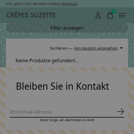
Hier geht’s zum aktuellen Katalog
download
0
items
Filter anzeigen
Sortieren —
Am meisten angesehen
Keine Produkte gefunden!...
Bleiben Sie in Kontakt
Abonn
Keine Sorge, wir übertreiben es nicht