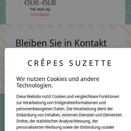
€39,90 - €56,80
*Inkl. MwSt. zzgl.
Versandkosten
Bleiben Sie in Kontakt
CRÊPES SUZETTE
Abonn
Keine Sorge, wir übertreiben es nicht
Wir nutzen Cookies und andere
Technologien.
Diese Website nutzt Cookies und vergleichbare Funktionen
zur Verarbeitung von Endgeräteinformationen und
personenbezogenen Daten. Die Verarbeitung dient der
crêpes suzette
Einbindung von Inhalten, externen Diensten und Elementen
Dritter, der statistischen Analyse/Messung, der
Über uns
personalisierten Werbung sowie der Einbindung sozialer