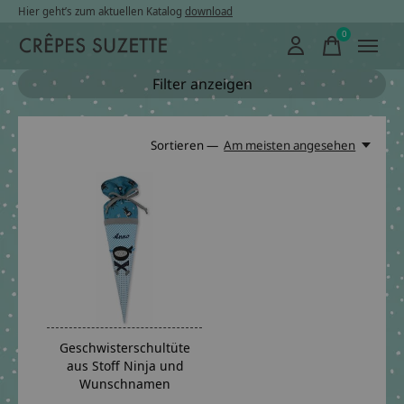
Hier geht’s zum aktuellen Katalog
download
0
items
Filter anzeigen
Sortieren —
Am meisten angesehen
Geschwisterschultüte
aus Stoff Ninja und
Wunschnamen