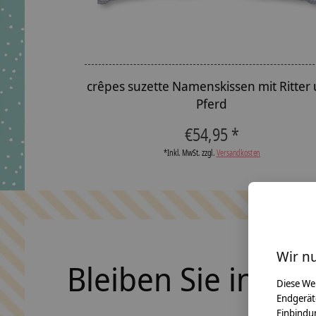
crêpes suzette Namenskissen mit Ritter
Pferd
€54,95 *
*Inkl. MwSt. zzgl.
Versandkosten
Wir n
Bleiben Sie in Ko
Diese We
Endgerät
Einbindun