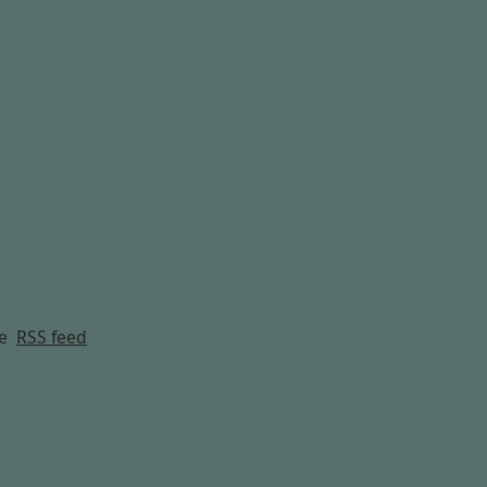
g
e
RSS feed