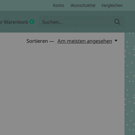
Konto
Wunschzettel
Vergleichen
hr Warenkorb
0
items
Sortieren —
Am meisten angesehen