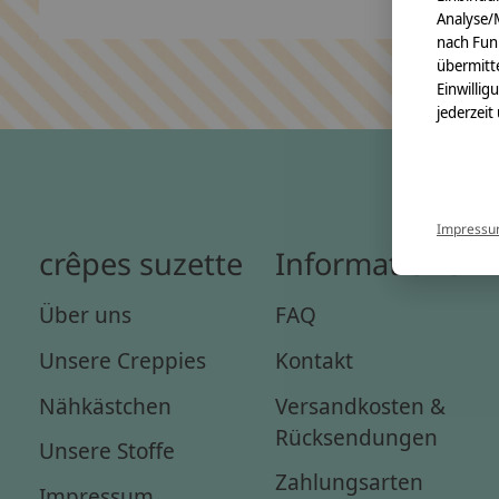
Analyse/
nach Fun
übermitte
Einwillig
jederzeit
Impress
crêpes suzette
Informationen
Über uns
FAQ
Unsere Creppies
Kontakt
Nähkästchen
Versandkosten &
Rücksendungen
Unsere Stoffe
Zahlungsarten
Impressum