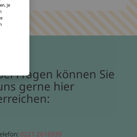
en. Je
n
re
nn
Bei Fragen können Sie
uns gerne hier
erreichen:
elefon:
0221 2616939