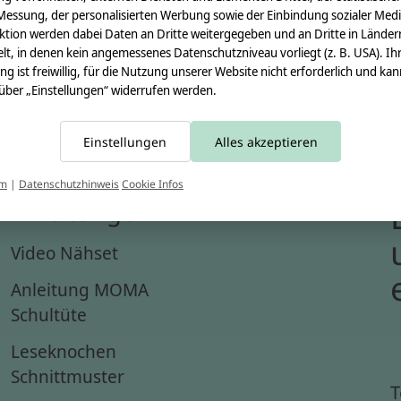
Messung, der personalisierten Werbung sowie der Einbindung sozialer Medi
ktion werden dabei Daten an Dritte weitergegeben und an Dritte in Länder
lt, in denen kein angemessenes Datenschutzniveau vorliegt (z. B. USA). Ih
ung ist freiwillig, für die Nutzung unserer Website nicht erforderlich und ka
 über „Einstellungen“ widerrufen werden.
Einstellungen
Alles akzeptieren
um
|
Datenschutzhinweis
Cookie Infos
Anleitungen
Video Nähset
Anleitung MOMA
Schultüte
Leseknochen
Schnittmuster
T