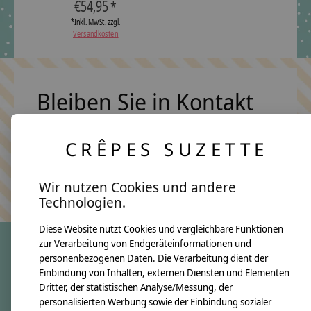
€54,95 *
*Inkl. MwSt. zzgl.
Versandkosten
Bleiben Sie in Kontakt
CRÊPES SUZETTE
Abonn
Keine Sorge, wir übertreiben es nicht
Wir nutzen Cookies und andere
Technologien.
Diese Website nutzt Cookies und vergleichbare Funktionen
zur Verarbeitung von Endgeräteinformationen und
personenbezogenen Daten. Die Verarbeitung dient der
crêpes suzette
Einbindung von Inhalten, externen Diensten und Elementen
Dritter, der statistischen Analyse/Messung, der
Über uns
personalisierten Werbung sowie der Einbindung sozialer