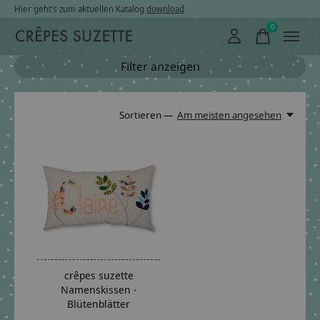
Hier geht’s zum aktuellen Katalog
download
0
items
Filter anzeigen
Sortieren —
Am meisten angesehen
crêpes suzette
Namenskissen -
Blütenblätter