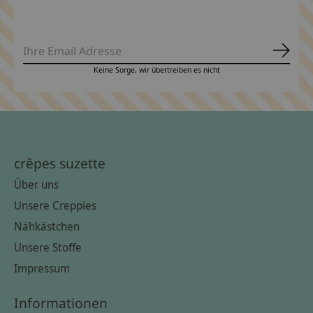
Abonn
Keine Sorge, wir übertreiben es nicht
crêpes suzette
Über uns
Unsere Creppies
Nähkästchen
Unsere Stoffe
Impressum
Informationen