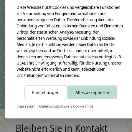
Diese Website nutzt Cookies und vergleichbare Funktionen
zur Verarbeitung von Endgeräteinformationen und
personenbezogenen Daten. Die Verarbeitung dient der
Einbindung von Inhalten, externen Diensten und Elementen
Dritter, der statistischen Analyse/Messung, der
personalisierten Werbung sowie der Einbindung sozialer
Medien. Je nach Funktion werden dabei Daten an Dritte
weitergegeben und an Dritte in Ländern übermittelt, in
crêpes suzette
denen kein angemessenes Datenschutzniveau vorliegt (z. B.
Krabbeldecke mit Namen
USA). Ihre Einwilligung ist freiwillig, für die Nutzung unserer
bestickt und den tollen
Website nicht erforderlich und kann jederzeit über
Motiven Regenbogen und
„Einstellungen“ widerrufen werden.
Blumen
€119,90 - €199,90
Einstellungen
Alles akzeptieren
*Inkl. MwSt. zzgl.
Versandkosten
Impressum
|
Datenschutzhinweis
Cookie Infos
Bleiben Sie in Kontakt