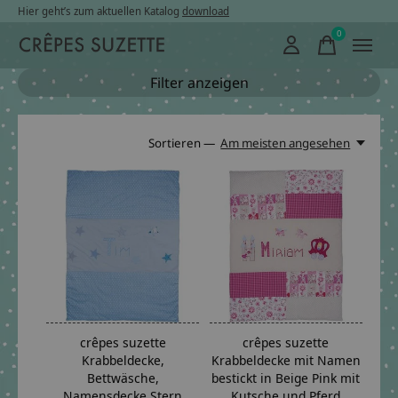
Hier geht’s zum aktuellen Katalog
download
0
items
Filter anzeigen
Sortieren —
Am meisten angesehen
crêpes suzette
crêpes suzette
Krabbeldecke,
Krabbeldecke mit Namen
Bettwäsche,
bestickt in Beige Pink mit
Namensdecke,Stern
Kutsche und Pferd